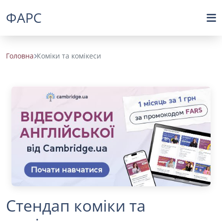
ФАРС
Головна
Коміки та комікеси
Стендап коміки та