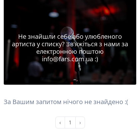
Не знайшли себе або улюбленого
артиста у списку? Зв'яжіться з нами за
електронною поштою
info@fars.com.ua
:)
За Вашим запитом нічого не знайдено :(
‹
1
›