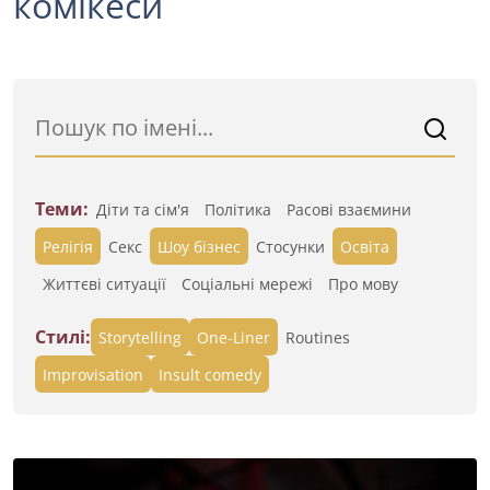
комікеси
Теми:
Діти та сім'я
Політика
Расові взаємини
Релігія
Секс
Шоу бізнес
Стосунки
Освіта
Життєві ситуації
Cоціальні мережі
Про мову
Стилі:
Storytelling
One-Liner
Routines
Improvisation
Insult comedy