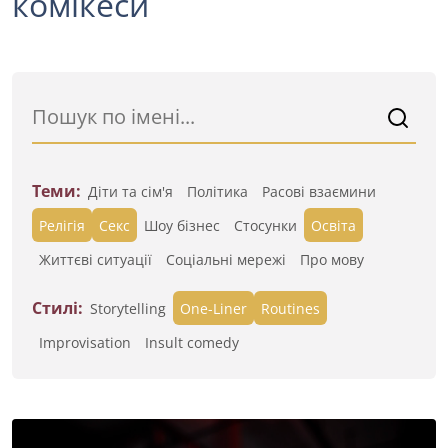
комікеси
Теми:
Діти та сім'я
Політика
Расові взаємини
Релігія
Секс
Шоу бізнес
Стосунки
Освіта
Життєві ситуації
Cоціальні мережі
Про мову
Стилі:
Storytelling
One-Liner
Routines
Improvisation
Insult comedy