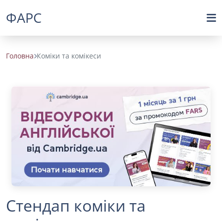
ФАРС
Головна
Коміки та комікеси
Стендап коміки та