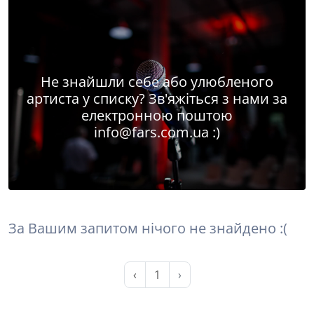
Не знайшли себе або улюбленого
артиста у списку? Зв'яжіться з нами за
електронною поштою
info@fars.com.ua
:)
За Вашим запитом нічого не знайдено :(
‹
1
›