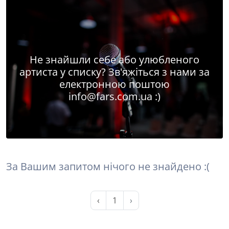
Не знайшли себе або улюбленого
артиста у списку? Зв'яжіться з нами за
електронною поштою
info@fars.com.ua
:)
За Вашим запитом нічого не знайдено :(
‹
1
›