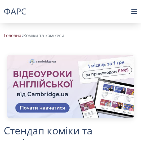
ФАРС
Головна
Коміки та комікеси
Стендап коміки та