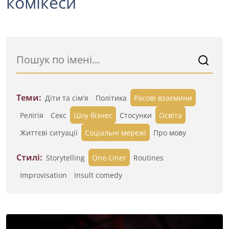
комікеси
Теми:
Діти та сім'я
Політика
Расові взаємини
Релігія
Секс
Шоу бізнес
Стосунки
Освіта
Життєві ситуації
Cоціальні мережі
Про мову
Стилі:
Storytelling
One-Liner
Routines
Improvisation
Insult comedy