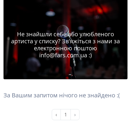
Не знайшли себе або улюбленого
артиста у списку? Зв'яжіться з нами за
електронною поштою
info@fars.com.ua
:)
За Вашим запитом нічого не знайдено :(
‹
1
›