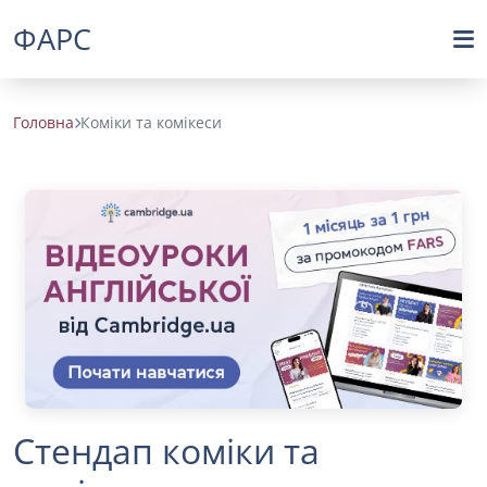
ФАРС
Головна
Коміки та комікеси
Стендап коміки та