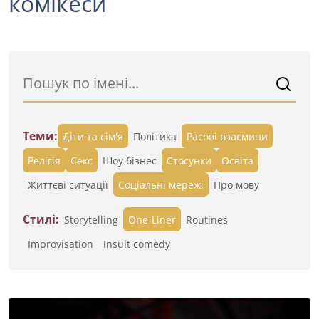
комікеси
Теми:
Діти та сім'я
Політика
Расові взаємини
Релігія
Секс
Шоу бізнес
Стосунки
Освіта
Життєві ситуації
Cоціальні мережі
Про мову
Стилі:
Storytelling
One-Liner
Routines
Improvisation
Insult comedy