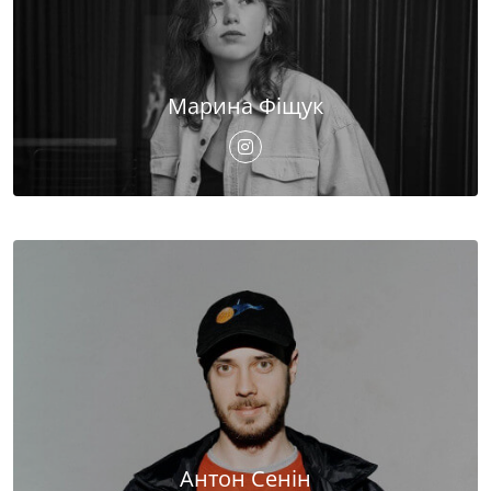
Марина Фіщук
Антон Сенін