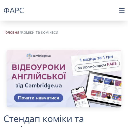
ФАРС
Головна
Коміки та комікеси
Стендап коміки та