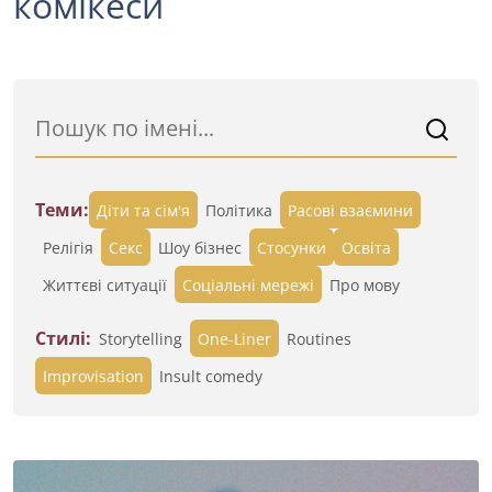
комікеси
Теми:
Діти та сім'я
Політика
Расові взаємини
Релігія
Секс
Шоу бізнес
Стосунки
Освіта
Життєві ситуації
Cоціальні мережі
Про мову
Стилі:
Storytelling
One-Liner
Routines
Improvisation
Insult comedy