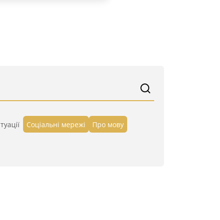
туації
Cоціальні мережі
Про мову