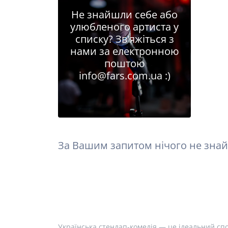
Не знайшли себе або
улюбленого артиста у
списку? Зв'яжіться з
нами за електронною
поштою
info@fars.com.ua
:)
За Вашим запитом нічого не знай
Українська стендап-комедія — це ідеальний спо