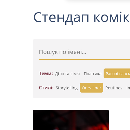
Стендап комік
Теми:
Діти та сім'я
Політика
Расові взає
Стилі:
Storytelling
One-Liner
Routines
I