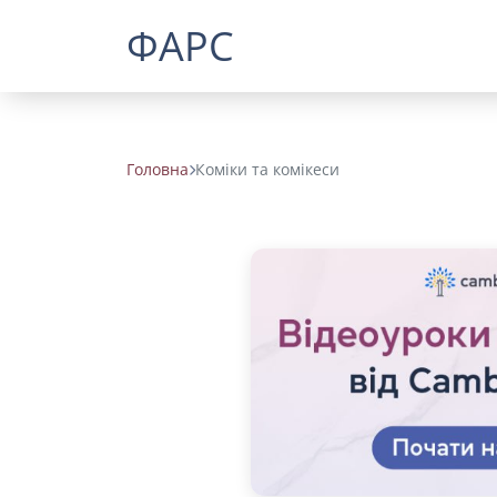
ФАРС
Головна
Коміки та комікеси