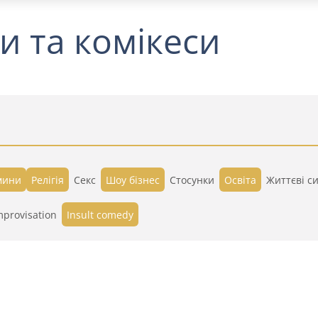
и та комікеси
мини
Релігія
Секс
Шоу бізнес
Стосунки
Освіта
Життєві си
mprovisation
Insult comedy