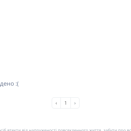
дено :(
‹
1
›
сіб втекти від напруженості повсякденного життя, забути про вс