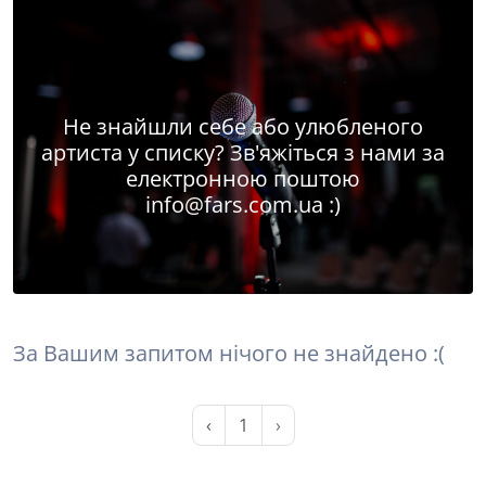
Не знайшли себе або улюбленого
артиста у списку? Зв'яжіться з нами за
електронною поштою
info@fars.com.ua
:)
За Вашим запитом нічого не знайдено :(
‹
1
›