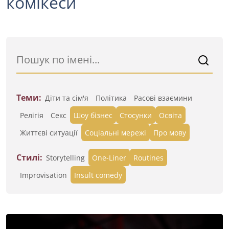
комікеси
Теми:
Діти та сім'я
Політика
Расові взаємини
Релігія
Секс
Шоу бізнес
Стосунки
Освіта
Життєві ситуації
Cоціальні мережі
Про мову
Стилі:
Storytelling
One-Liner
Routines
Improvisation
Insult comedy