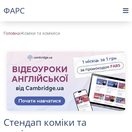
ФАРС
Головна
Коміки та комікеси
Стендап коміки та