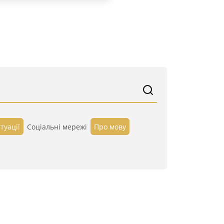
туації
Cоціальні мережі
Про мову