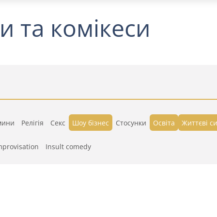
и та комікеси
мини
Релігія
Секс
Шоу бізнес
Стосунки
Освіта
Життєві си
mprovisation
Insult comedy