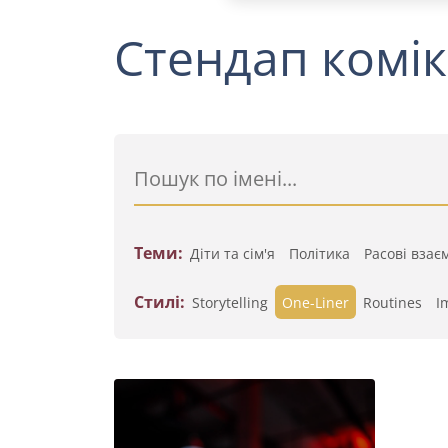
Стендап комік
Теми:
Діти та сім'я
Політика
Расові взає
Стилі:
Storytelling
One-Liner
Routines
I