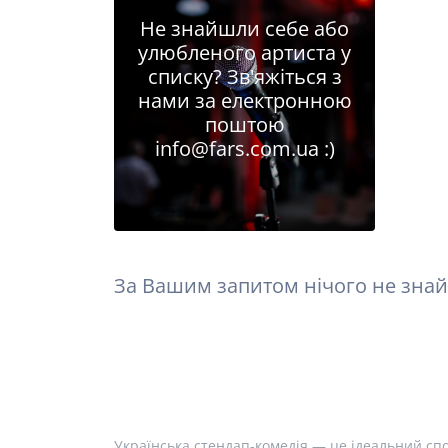
Не знайшли себе або
улюбленого артиста у
списку? Зв'яжіться з
нами за електронною
поштою
info@fars.com.ua
:)
За Вашим запитом нічого не знай
Українська стендап-комедія — це ідеальний спо