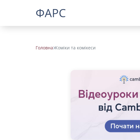
ФАРС
Головна
Коміки та комікеси