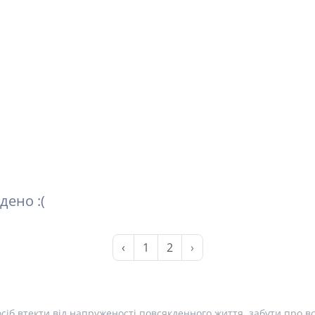
дено :(
‹
1
2
›
сіб втекти від напруженості повсякденного життя, забути про вс