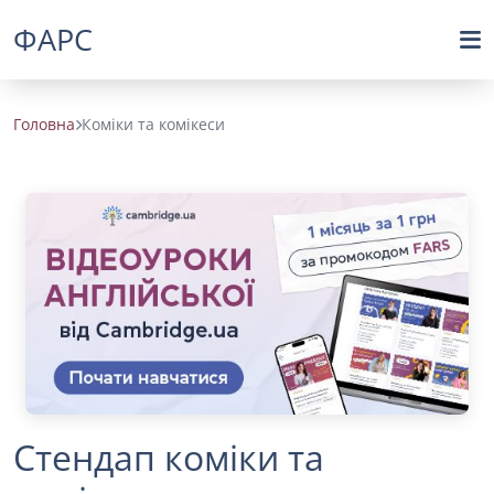
ФАРС
Головна
Коміки та комікеси
Стендап коміки та