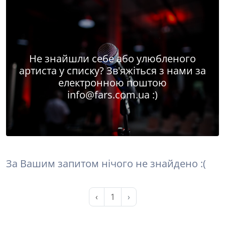
Не знайшли себе або улюбленого
артиста у списку? Зв'яжіться з нами за
електронною поштою
info@fars.com.ua
:)
За Вашим запитом нічого не знайдено :(
‹
1
›