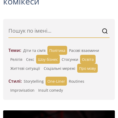
комікеси
Теми:
Діти та сім'я
Політика
Расові взаємини
Релігія
Секс
Шоу бізнес
Стосунки
Освіта
Життєві ситуації
Cоціальні мережі
Про мову
Стилі:
Storytelling
One-Liner
Routines
Improvisation
Insult comedy