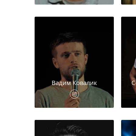
Вадим Ковалик
С