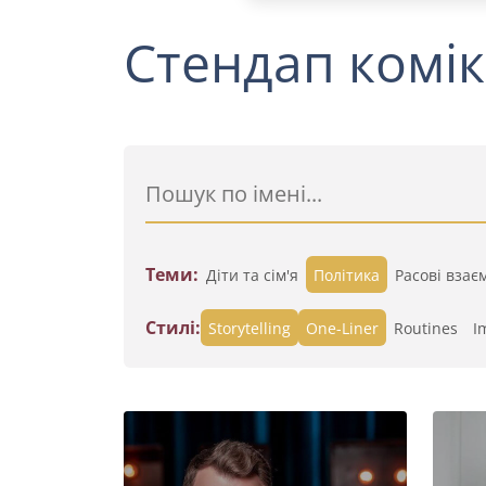
Стендап комік
Теми:
Діти та сім'я
Політика
Расові взає
Стилі:
Storytelling
One-Liner
Routines
I