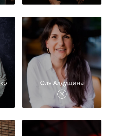
ко
Оля Алдушина