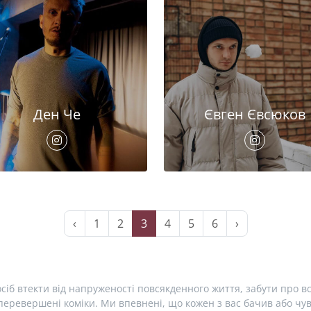
Ден Че
Євген Євсюков
‹
1
2
3
4
5
6
›
сіб втекти від напруженості повсякденного життя, забути про вс
еревершені коміки. Ми впевнені, що кожен з вас бачив або чув 