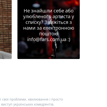
Не знайшли себе або
улюбленого артиста у
списку? Зв'яжіться з
нами за електронною
поштою
info@fars.com.ua
:)
і свої проблеми, хвилювання і просто
виступ українських комедіянтів,