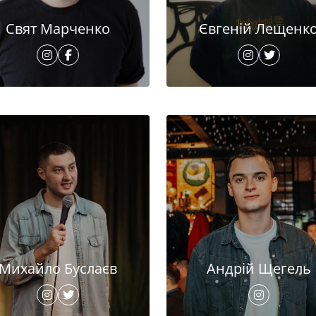
Свят Марченко
Євгеній Лещенк
Михайло Буслаєв
Андрій Щегель