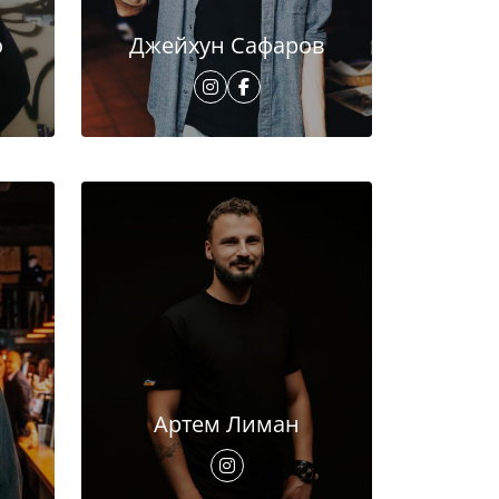
о
Джейхун Сафаров
Артем Лиман