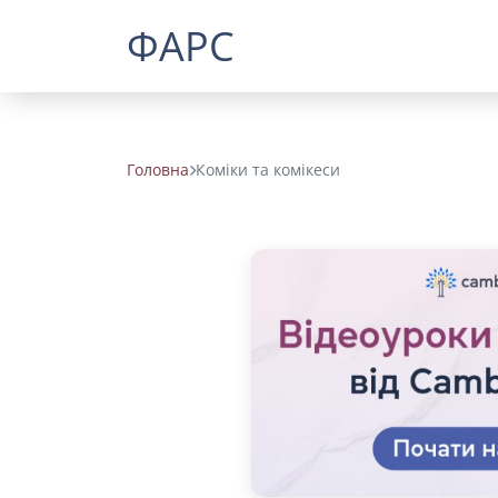
ФАРС
Головна
Коміки та комікеси