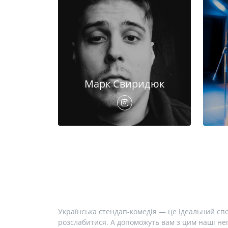
Марк Свиридюк
Українська стендап-комедія — це ідеальний спо
розслабитися. А допоможуть вам з цим наші неп