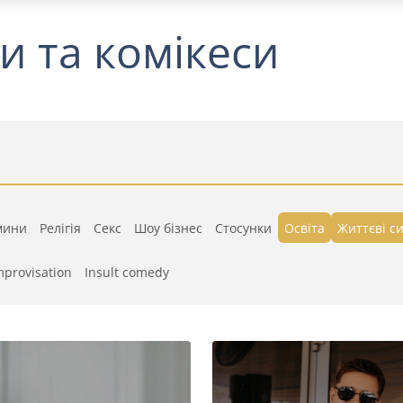
и та комікеси
мини
Релігія
Секс
Шоу бізнес
Стосунки
Освіта
Життєві си
mprovisation
Insult comedy