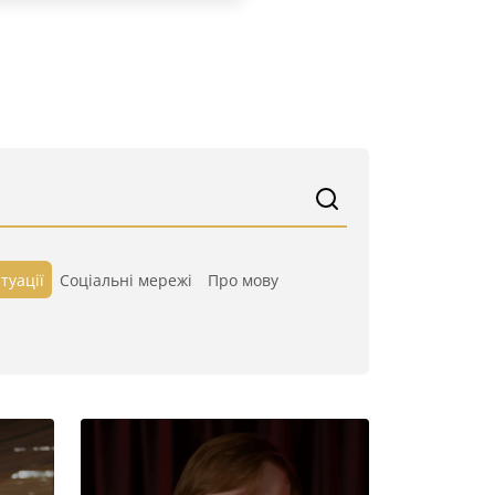
туації
Cоціальні мережі
Про мову