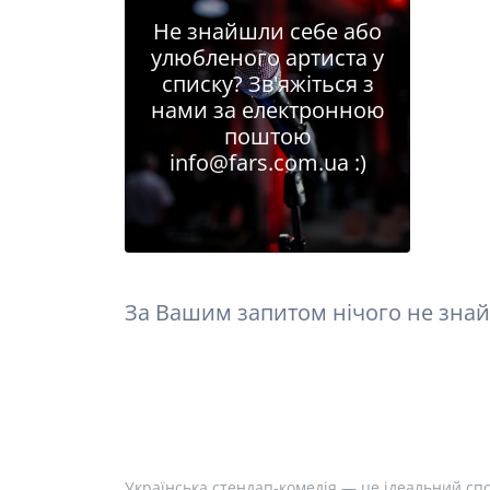
Не знайшли себе або
улюбленого артиста у
списку? Зв'яжіться з
нами за електронною
поштою
info@fars.com.ua
:)
За Вашим запитом нічого не знай
Українська стендап-комедія — це ідеальний спо