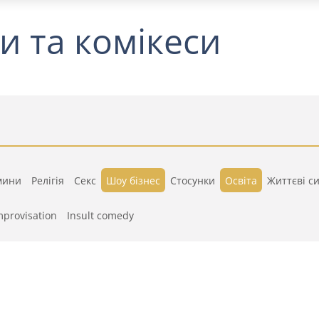
и та комікеси
мини
Релігія
Секс
Шоу бізнес
Стосунки
Освіта
Життєві си
mprovisation
Insult comedy