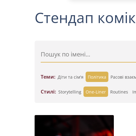
Стендап комік
Теми:
Діти та сім'я
Політика
Расові взає
Стилі:
Storytelling
One-Liner
Routines
I