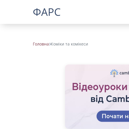
ФАРС
Головна
Коміки та комікеси