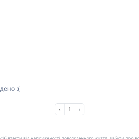
дено :(
‹
1
›
сіб втекти від напруженості повсякденного життя, забути про вс