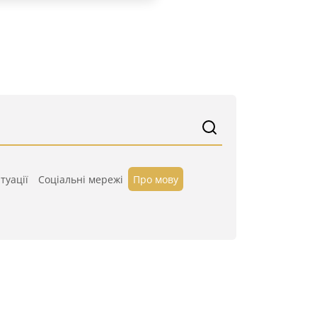
туації
Cоціальні мережі
Про мову