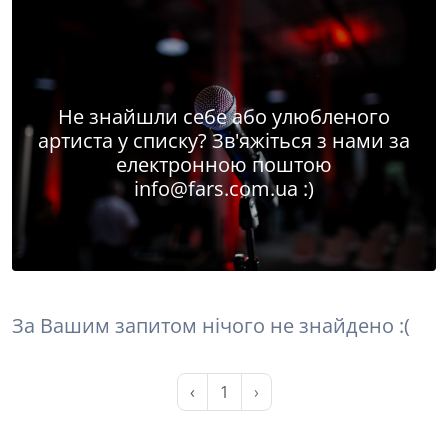
Не знайшли себе або улюбленого
артиста у списку? Зв'яжіться з нами за
електронною поштою
info@fars.com.ua
:)
За Вашим запитом нічого не знайдено :(
‹
1
›