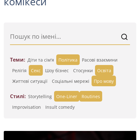
комікеси
Теми:
Діти та сім'я
Політика
Расові взаємини
Релігія
Секс
Шоу бізнес
Стосунки
Освіта
Життєві ситуації
Cоціальні мережі
Про мову
Стилі:
Storytelling
One-Liner
Routines
Improvisation
Insult comedy