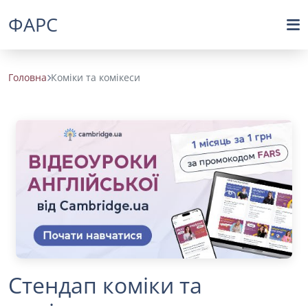
ФАРС
Головна
Коміки та комікеси
Стендап коміки та