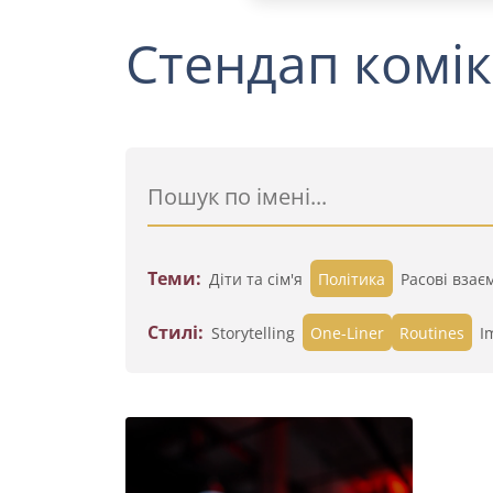
Стендап комік
Теми:
Діти та сім'я
Політика
Расові взає
Стилі:
Storytelling
One-Liner
Routines
I