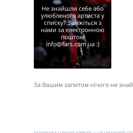
Не знайшли себе або
улюбленого артиста у
списку? Зв'яжіться з
нами за електронною
поштою
info@fars.com.ua
:)
За Вашим запитом нічого не знай
Українська стендап-комедія — це ідеальний спо