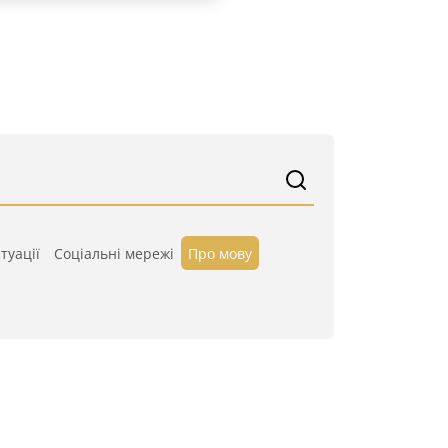
туації
Cоціальні мережі
Про мову