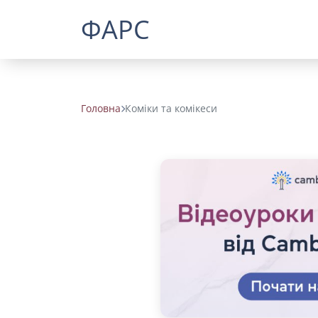
ФАРС
Головна
Коміки та комікеси