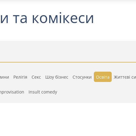
и та комікеси
мини
Релігія
Секс
Шоу бізнес
Стосунки
Освіта
Життєві си
mprovisation
Insult comedy