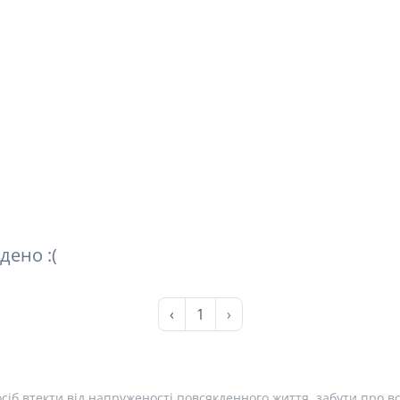
дено :(
‹
1
›
сіб втекти від напруженості повсякденного життя, забути про вс