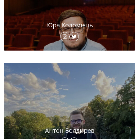
Юра Коломієць
Антон Болдирев