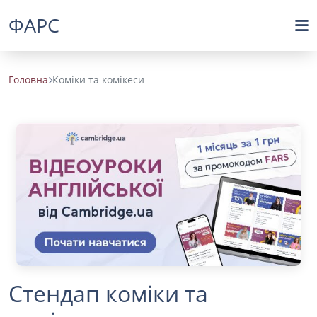
ФАРС
Головна
Коміки та комікеси
Стендап коміки та