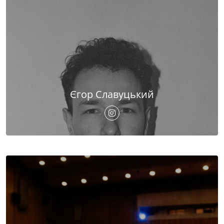
Єгор Славуцький