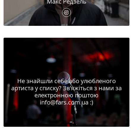
Макс Редзель
Не знайшли себе або улюбленого
артиста у списку? Зв'яжіться з нами за
електронною поштою
info@fars.com.ua
:)