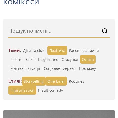
комікеси
Теми:
Діти та сім'я
Політика
Расові взаємини
Релігія
Секс
Шоу бізнес
Стосунки
Освіта
Життєві ситуації
Cоціальні мережі
Про мову
Стилі:
Storytelling
One-Liner
Routines
Improvisation
Insult comedy