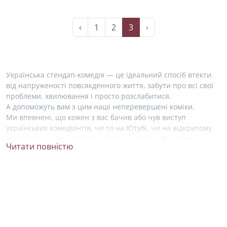
‹
1
2
3
›
Українська стендап-комедія — це ідеальний спосіб втекти
від напруженості повсякденного життя, забути про всі свої
проблеми, хвилювання і просто розслабитися.
А допоможуть вам з цим наші неперевершені коміки.
Ми впевнені, що кожен з вас бачив або чув виступ
українських комедіянтів, чи то на Ютубі, чи на відкритому
мікрофоні під час зустрічі з друзями в барі. Відтепер,
Читати повністю
знайти свого фаворита у світі комедії стало набагато легше!
На нашому сайті ми зібрали усю необхідну інформацію про
життя і творчість українських стендап артистів. Ви можете
ближче познайомитися зі своїми улюбленими коміками
та висловити свою підтримку, підписавшись на їхні акаунти
в соціальних мережах.
Серед зірок українського стендапу не можна не згадати про