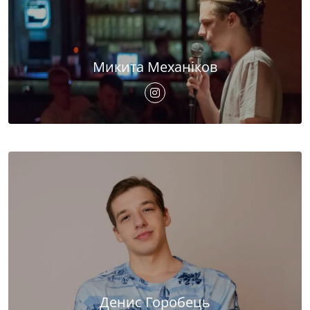
Микита Механіков
Денис Горобець