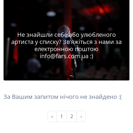
Не знайшли себе або улюбленого
артиста у списку? Зв'яжіться з нами за
електронною поштою
info@fars.com.ua
:)
За Вашим запитом нічого не знайдено :(
‹
1
2
›