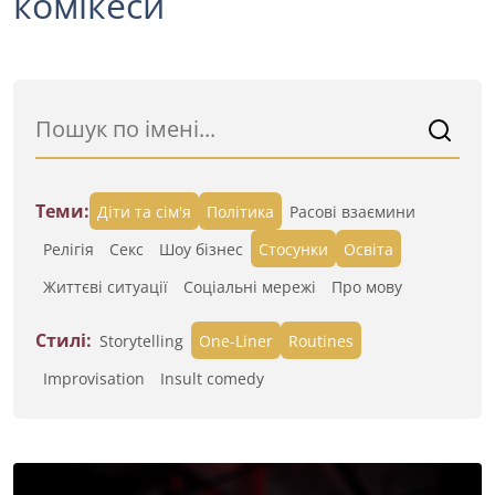
комікеси
Теми:
Діти та сім'я
Політика
Расові взаємини
Релігія
Секс
Шоу бізнес
Стосунки
Освіта
Життєві ситуації
Cоціальні мережі
Про мову
Стилі:
Storytelling
One-Liner
Routines
Improvisation
Insult comedy