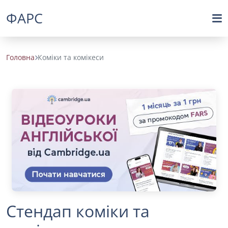
ФАРС
Головна
Коміки та комікеси
Стендап коміки та