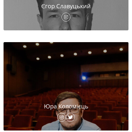
Єгор Славуцький
Юра Коломієць