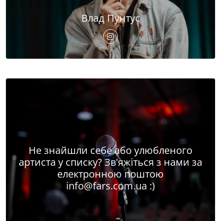
Влад Пунтус
Не знайшли себе або улюбленого
артиста у списку? Зв'яжіться з нами за
електронною поштою
info@fars.com.ua
:)