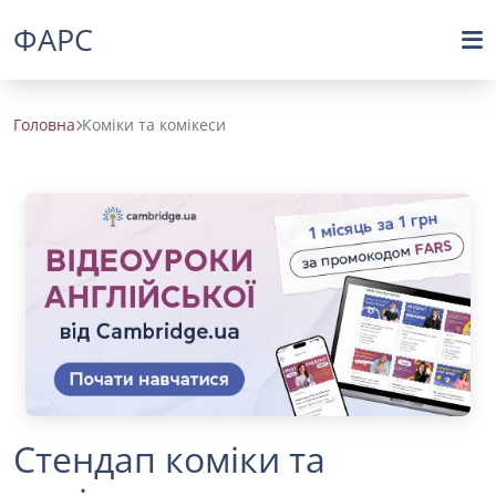
ФАРС
Головна
Коміки та комікеси
Стендап коміки та