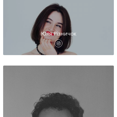
Юля Різничок