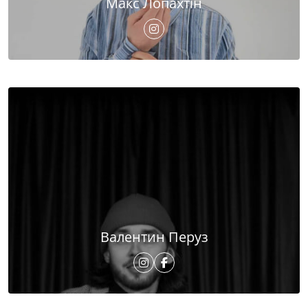
Макс Лопахтін
Валентин Перуз