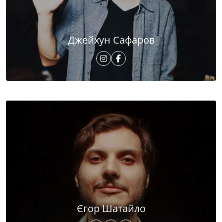
Джейхун Сафаров
Єгор Шатайло