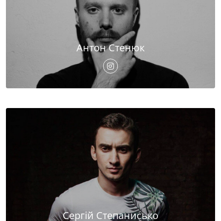
Антон Стенюк
Сергій Степанисько