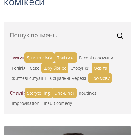
комікеси
Теми:
Діти та сім'я
Політика
Расові взаємини
Релігія
Секс
Шоу бізнес
Стосунки
Освіта
Життєві ситуації
Cоціальні мережі
Про мову
Стилі:
Storytelling
One-Liner
Routines
Improvisation
Insult comedy