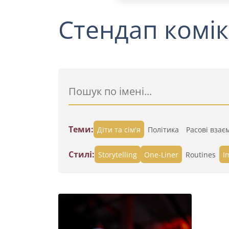
Стендап комік
Теми:
Діти та сім'я
Політика
Расові взає
Стилі:
Storytelling
One-Liner
Routines
I