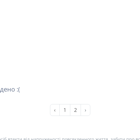
дено :(
‹
1
2
›
сіб втекти від напруженості повсякденного життя, забути про вс