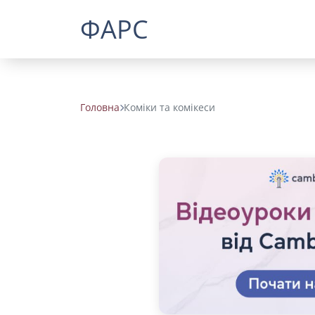
ФАРС
Головна
Коміки та комікеси