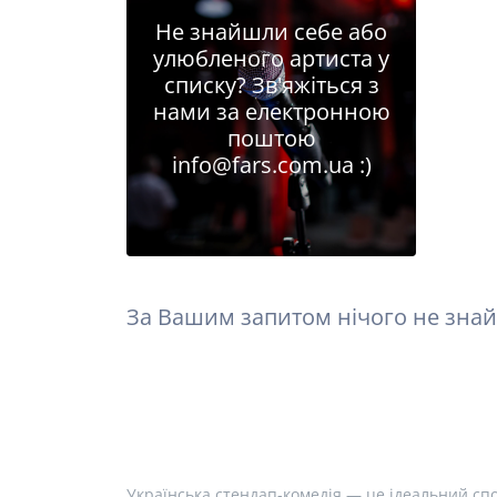
Не знайшли себе або
улюбленого артиста у
списку? Зв'яжіться з
нами за електронною
поштою
info@fars.com.ua
:)
За Вашим запитом нічого не знай
Українська стендап-комедія — це ідеальний спо