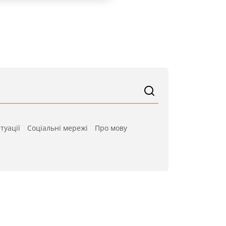
туації
Cоціальні мережі
Про мову