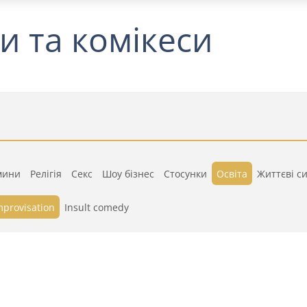
и та комікеси
мини
Релігія
Секс
Шоу бізнес
Стосунки
Освіта
Життєві си
mprovisation
Insult comedy