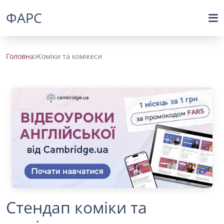
ФАРС
Головна
Коміки та комікеси
Стендап коміки та