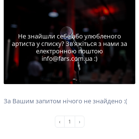
Не знайшли себе або улюбленого
артиста у списку? Зв'яжіться з нами за
електронною поштою
info@fars.com.ua
:)
За Вашим запитом нічого не знайдено :(
‹
1
›