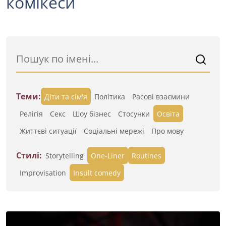
комікеси
Теми:
Діти та сім'я
Політика
Расові взаємини
Релігія
Секс
Шоу бізнес
Стосунки
Освіта
Життєві ситуації
Cоціальні мережі
Про мову
Стилі:
Storytelling
One-Liner
Routines
Improvisation
Insult comedy