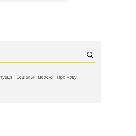
туації
Cоціальні мережі
Про мову