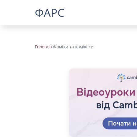
ФАРС
Головна
Коміки та комікеси