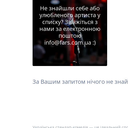
Не знайшли себе або
улюбленого артиста у
списку? Зв'яжіться з
нами за електронною
поштою
info@fars.com.ua
:)
За Вашим запитом нічого не знай
Українська стендап-комедія — це ідеальний спо