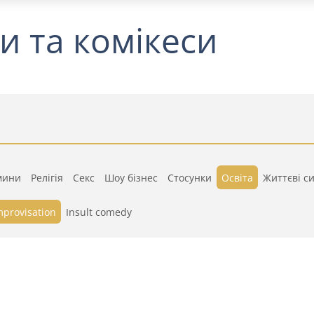
и та комікеси
мини
Релігія
Секс
Шоу бізнес
Стосунки
Освіта
Життєві си
mprovisation
Insult comedy