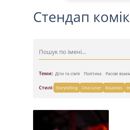
Стендап комік
Теми:
Діти та сім'я
Політика
Расові взає
Стилі:
Storytelling
One-Liner
Routines
I