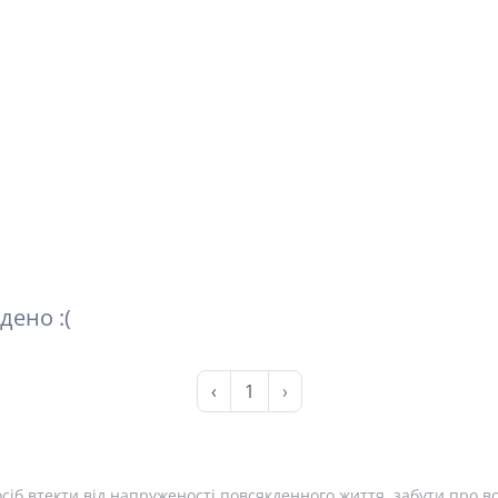
дено :(
‹
1
›
сіб втекти від напруженості повсякденного життя, забути про вс