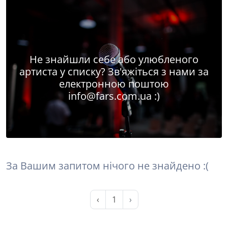
Не знайшли себе або улюбленого
артиста у списку? Зв'яжіться з нами за
електронною поштою
info@fars.com.ua
:)
За Вашим запитом нічого не знайдено :(
‹
1
›