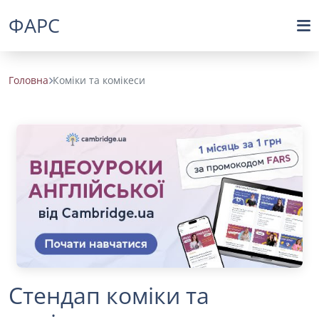
ФАРС
Головна
Коміки та комікеси
Стендап коміки та