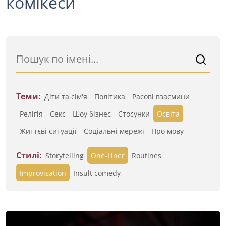
комікеси
Теми:
Діти та сім'я
Політика
Расові взаємини
Релігія
Секс
Шоу бізнес
Стосунки
Освіта
Життєві ситуації
Cоціальні мережі
Про мову
Стилі:
Storytelling
One-Liner
Routines
Improvisation
Insult comedy