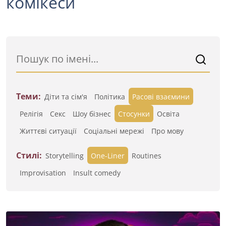
комікеси
Теми:
Діти та сім'я
Політика
Расові взаємини
Релігія
Секс
Шоу бізнес
Стосунки
Освіта
Життєві ситуації
Cоціальні мережі
Про мову
Стилі:
Storytelling
One-Liner
Routines
Improvisation
Insult comedy