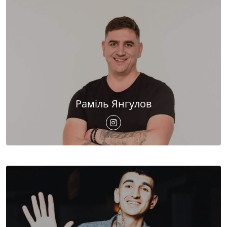
Раміль Янгулов