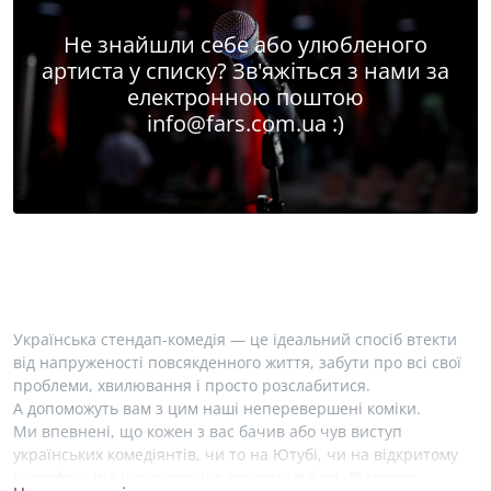
Не знайшли себе або улюбленого
артиста у списку? Зв'яжіться з нами за
електронною поштою
info@fars.com.ua
:)
Українська стендап-комедія — це ідеальний спосіб втекти
від напруженості повсякденного життя, забути про всі свої
проблеми, хвилювання і просто розслабитися.
А допоможуть вам з цим наші неперевершені коміки.
Ми впевнені, що кожен з вас бачив або чув виступ
українських комедіянтів, чи то на Ютубі, чи на відкритому
мікрофоні під час зустрічі з друзями в барі. Відтепер,