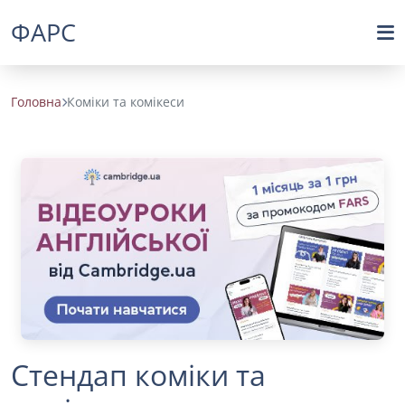
ФАРС
Головна
Коміки та комікеси
Стендап коміки та