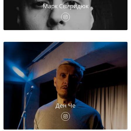
Марк Свиридюк
Ден Че