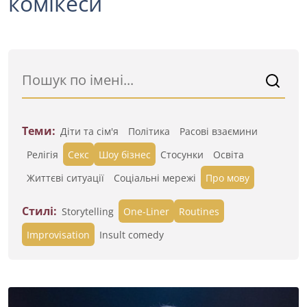
комікеси
Теми:
Діти та сім'я
Політика
Расові взаємини
Релігія
Секс
Шоу бізнес
Стосунки
Освіта
Життєві ситуації
Cоціальні мережі
Про мову
Стилі:
Storytelling
One-Liner
Routines
Improvisation
Insult comedy