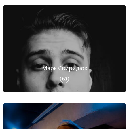
Марк Свиридюк