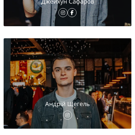
Джейхун Сафаров
Андрій Щегель