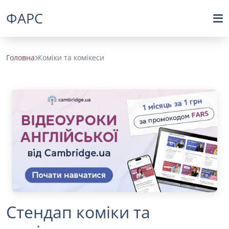
ФАРС
Головна
Коміки та комікеси
Стендап коміки та