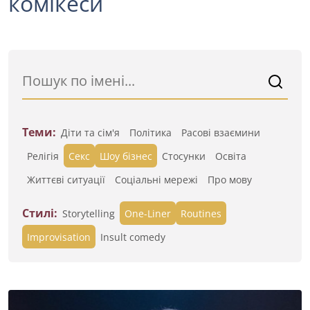
комікеси
Теми:
Діти та сім'я
Політика
Расові взаємини
Релігія
Секс
Шоу бізнес
Стосунки
Освіта
Життєві ситуації
Cоціальні мережі
Про мову
Стилі:
Storytelling
One-Liner
Routines
Improvisation
Insult comedy