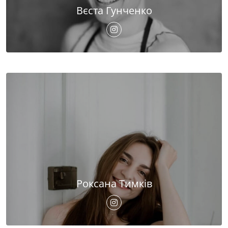
Вєста Гунченко
Роксана Тимків