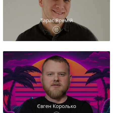
Тарас Яремій
Євген Королько