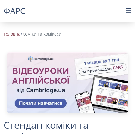
ФАРС
Головна
Коміки та комікеси
Стендап коміки та