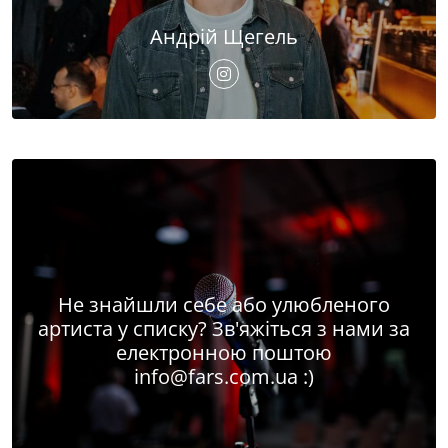
Андрій Щегель
Не знайшли себе або улюбленого
артиста у списку? Зв'яжіться з нами за
електронною поштою
info@fars.com.ua
:)