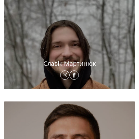
Славік Мартинюк