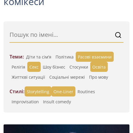
комікеси
Теми:
Діти та сім'я
Політика
Расові взаємини
Релігія
Секс
Шоу бізнес
Стосунки
Освіта
Життєві ситуації
Cоціальні мережі
Про мову
Стилі:
Storytelling
One-Liner
Routines
Improvisation
Insult comedy