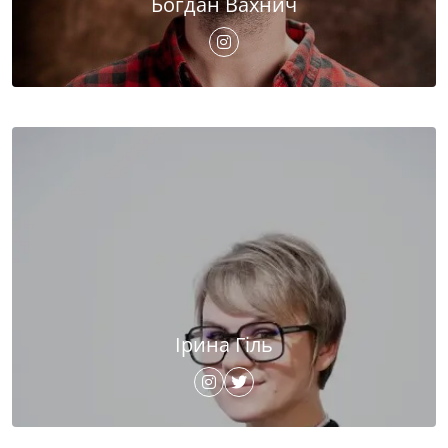
Богдан Вахнич
Ірина Гіль