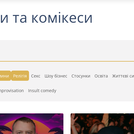
и та комікеси
мини
Релігія
Секс
Шоу бізнес
Стосунки
Освіта
Життєві си
mprovisation
Insult comedy