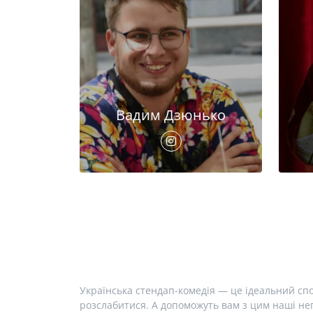
Вадим Дзюнько
Українська стендап-комедія — це ідеальний спо
розслабитися. А допоможуть вам з цим наші неп