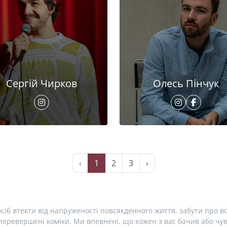
Сергій Чирков
Олесь Пінчук
‹
1
2
3
›
сіб втекти від напруженості повсякденного життя, забути про вс
еревершені коміки. Ми впевнені, що кожен з вас бачив або чув 