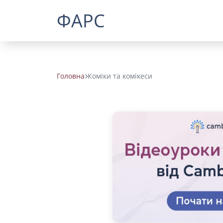
ФАРС
Головна
Коміки та комікеси