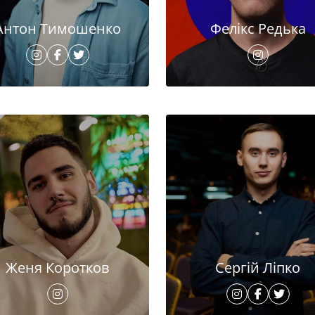
Антон Тимошенко
Фелікс Редька
Женя Коротков
Сергій Ліпко