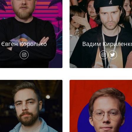
Євген Королько
Вадим Кириленк