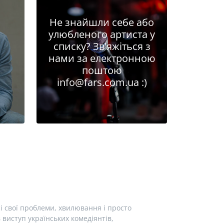
Не знайшли себе або
улюбленого артиста у
списку? Зв'яжіться з
нами за електронною
поштою
info@fars.com.ua
:)
і свої проблеми, хвилювання і просто
виступ українських комедіянтів,