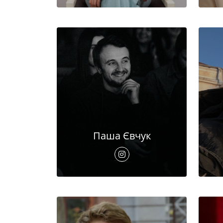
Паша Євчук