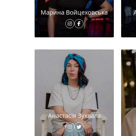
Марина Войцеховська
Анастасія Зухвала