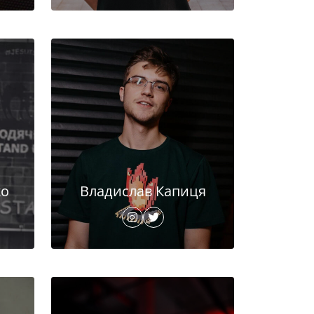
ко
Владислав Капиця