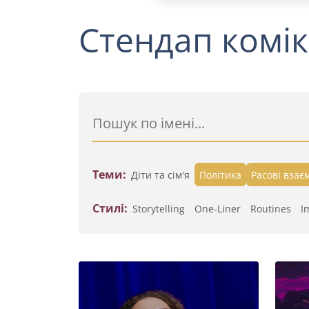
Стендап комік
Теми:
Діти та сім'я
Політика
Расові взає
Стилі:
Storytelling
One-Liner
Routines
I