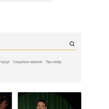
туації
Cоціальні мережі
Про мову