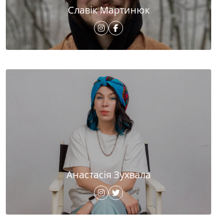
Славік Мартинюк
Анастасія Зухвала