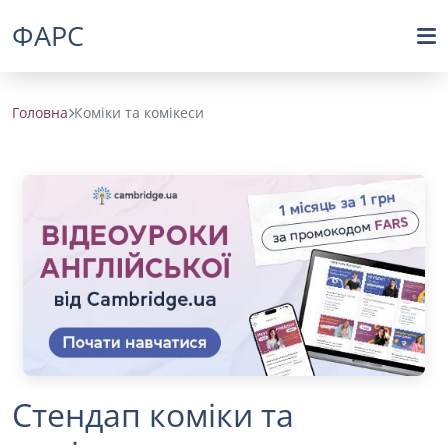
ФАРС
Головна
Коміки та комікеси
Стендап коміки та