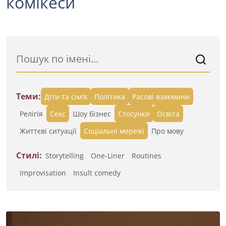
комікеси
Теми:
Діти та сім'я
Політика
Расові взаємини
Релігія
Секс
Шоу бізнес
Стосунки
Освіта
Життєві ситуації
Cоціальні мережі
Про мову
Стилі:
Storytelling
One-Liner
Routines
Improvisation
Insult comedy