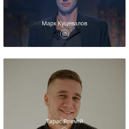
Марк Куцевалов
Тарас Яремій