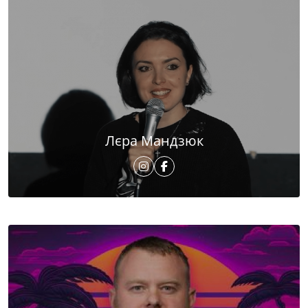
Лєра Мандзюк