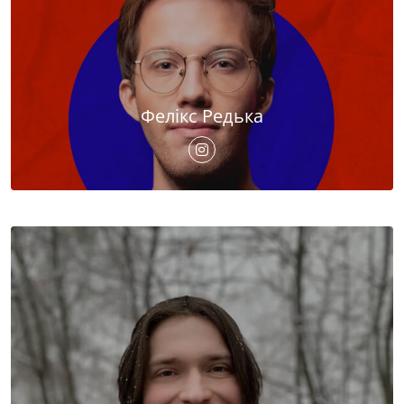
Фелікс Редька