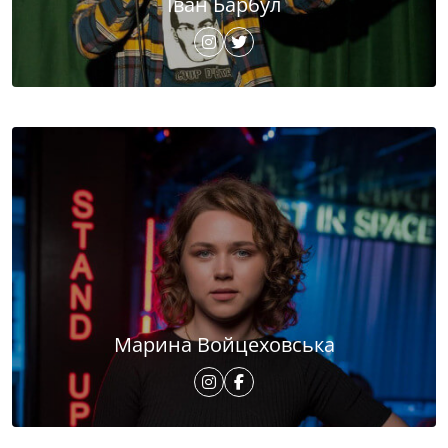
Іван Барбул
Марина Войцеховська