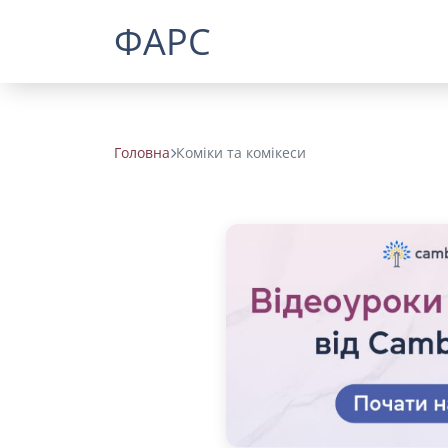
ФАРС
Головна
Коміки та комікеси