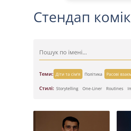
Стендап комік
Теми:
Діти та сім'я
Політика
Расові взає
Стилі:
Storytelling
One-Liner
Routines
I