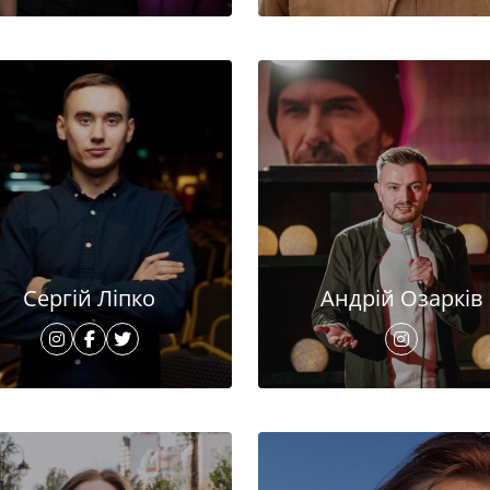
Сергій Ліпко
Андрій Озарків