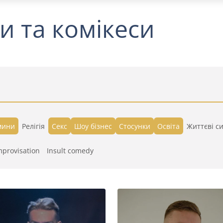
и та комікеси
мини
Релігія
Секс
Шоу бізнес
Стосунки
Освіта
Життєві си
mprovisation
Insult comedy