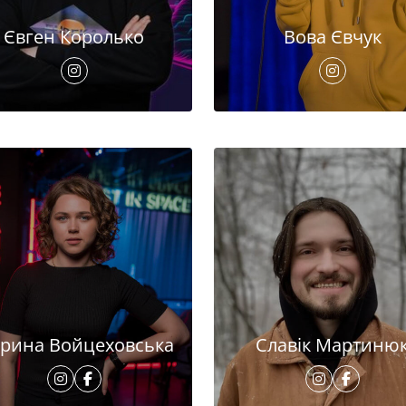
Євген Королько
Вова Євчук
рина Войцеховська
Славік Мартиню