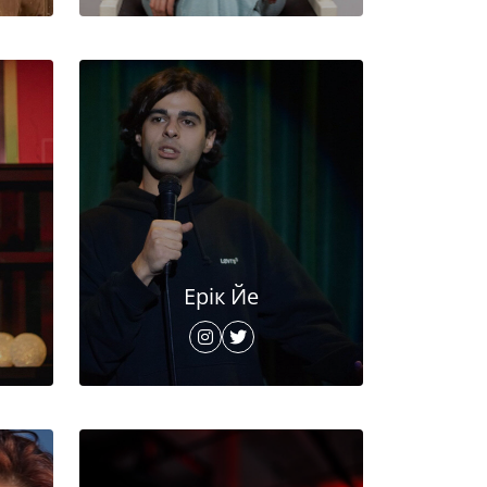
Ерік Йе