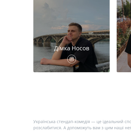
Дімка Носов
Українська стендап-комедія — це ідеальний спо
розслабитися. А допоможуть вам з цим наші неп