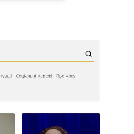
туації
Cоціальні мережі
Про мову