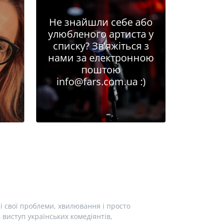
Не знайшли себе або
улюбленого артиста у
списку? Зв'яжіться з
нами за електронною
поштою
info@fars.com.ua
:)
і свої проблеми, хвилювання і просто
виступ українських комедіянтів,