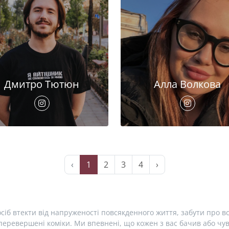
Дмитро Тютюн
Алла Волкова
‹
1
2
3
4
›
сіб втекти від напруженості повсякденного життя, забути про вс
еревершені коміки. Ми впевнені, що кожен з вас бачив або чув 