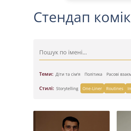
Стендап комік
Теми:
Діти та сім'я
Політика
Расові взає
Стилі:
Storytelling
One-Liner
Routines
I