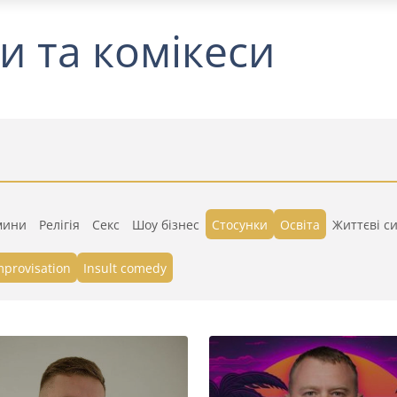
и та комікеси
мини
Релігія
Секс
Шоу бізнес
Стосунки
Освіта
Життєві си
mprovisation
Insult comedy