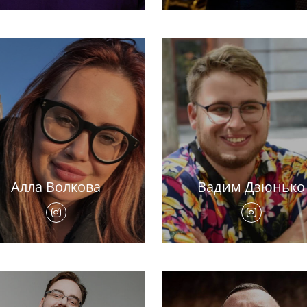
Алла Волкова
Вадим Дзюнько