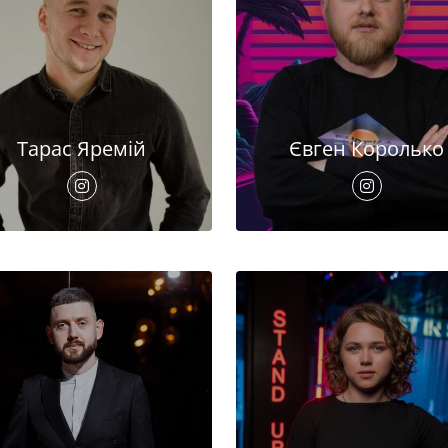
Тарас Яремій
Євген Королько