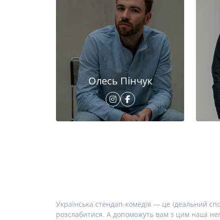
Олесь Пінчук
Українська стендап-комедія — це ідеальний спо
розслабитися. А допоможуть вам з цим наші неп