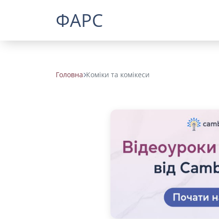
ФАРС
Головна
Коміки та комікеси