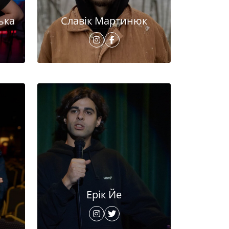
ька
Славік Мартинюк
Ерік Йе