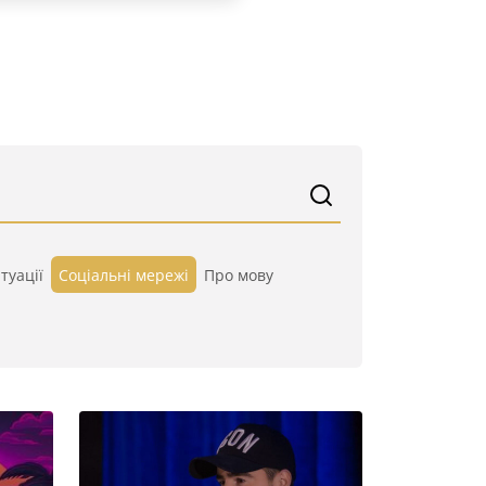
туації
Cоціальні мережі
Про мову