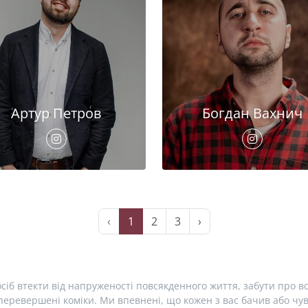
Артур Петров
Богдан Вахнич
‹
1
2
3
›
сіб втекти від напруженості повсякденного життя, забути про вс
еревершені коміки. Ми впевнені, що кожен з вас бачив або чув 