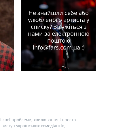
Не знайшли себе або
улюбленого артиста у
списку? Зв'яжіться з
нами за електронною
поштою
info@fars.com.ua
:)
і свої проблеми, хвилювання і просто
виступ українських комедіянтів,