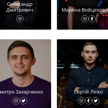
Олександр
Дмитрович
Марина Войцеховс
митро Захарченко
Сергій Ліпко