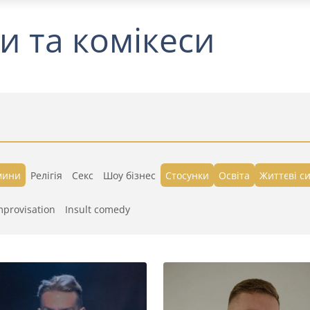
и та комікеси
мини
Релігія
Секс
Шоу бізнес
Стосунки
Освіта
Життєві си
mprovisation
Insult comedy