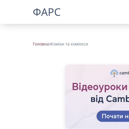
ФАРС
Головна
Коміки та комікеси