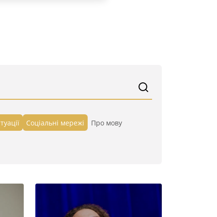
туації
Cоціальні мережі
Про мову