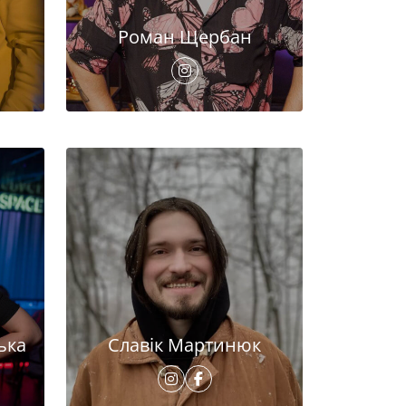
Роман Щербан
ька
Славік Мартинюк