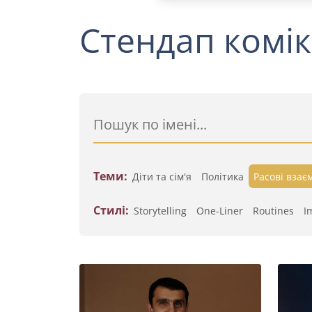
Стендап комік
Теми:
Діти та сім'я
Політика
Расові взає
Стилі:
Storytelling
One-Liner
Routines
I