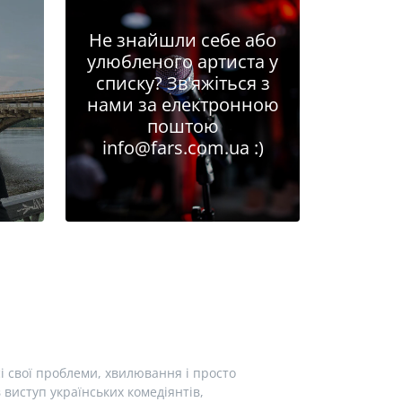
Не знайшли себе або
улюбленого артиста у
списку? Зв'яжіться з
нами за електронною
поштою
info@fars.com.ua
:)
і свої проблеми, хвилювання і просто
виступ українських комедіянтів,