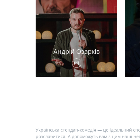
Андрій Озарків
Українська стендап-комедія — це ідеальний спо
розслабитися. А допоможуть вам з цим наші неп