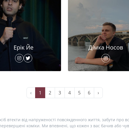
Ерік Йе
Дімка Носов
‹
1
2
3
4
5
6
›
сіб втекти від напруженості повсякденного життя, забути про вс
еревершені коміки. Ми впевнені, що кожен з вас бачив або чув 