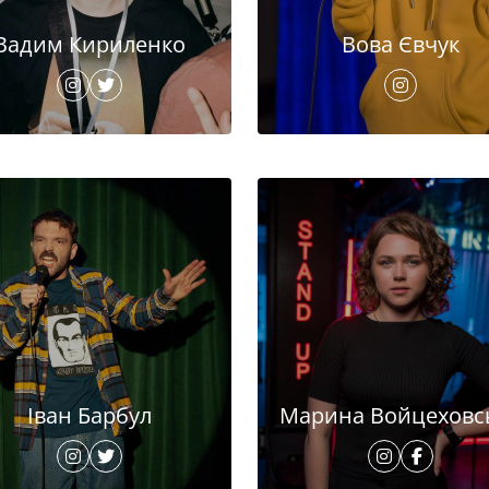
Вадим Кириленко
Вова Євчук
Іван Барбул
Марина Войцеховс