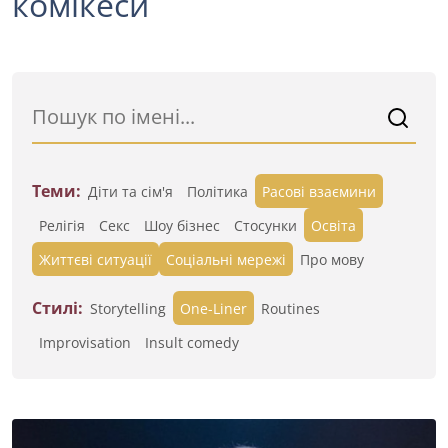
комікеси
Теми:
Діти та сім'я
Політика
Расові взаємини
Релігія
Секс
Шоу бізнес
Стосунки
Освіта
Життєві ситуації
Cоціальні мережі
Про мову
Стилі:
Storytelling
One-Liner
Routines
Improvisation
Insult comedy