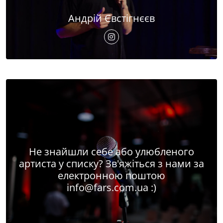
Андрій Євстігнєєв
Не знайшли себе або улюбленого
артиста у списку? Зв'яжіться з нами за
електронною поштою
info@fars.com.ua
:)