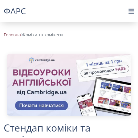
ФАРС
Головна
Коміки та комікеси
Стендап коміки та