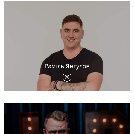
Раміль Янгулов