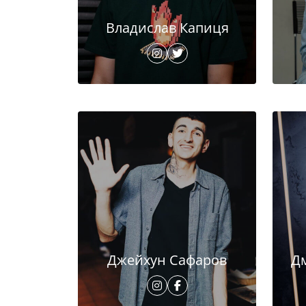
Владислав Капиця
Джейхун Сафаров
Д