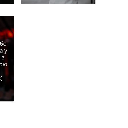
або
а у
 з
ною
:)