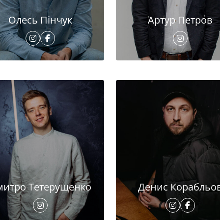
Олесь Пінчук
Артур Петров
митро Тетерущенко
Денис Корабльо