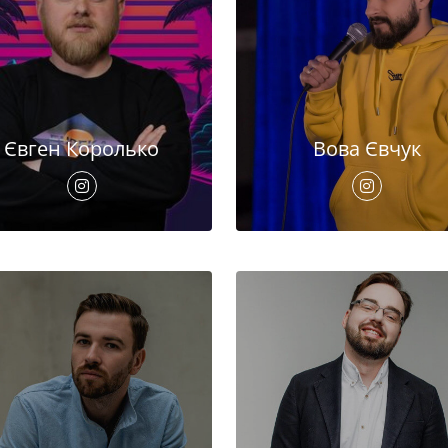
Євген Королько
Вова Євчук