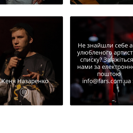
Не знайшли себе 
улюбленого артист
списку? Зв'яжіться
нами за електрон
поштою
Женя Назаренко
info@fars.com.ua