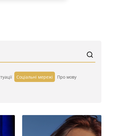
туації
Cоціальні мережі
Про мову