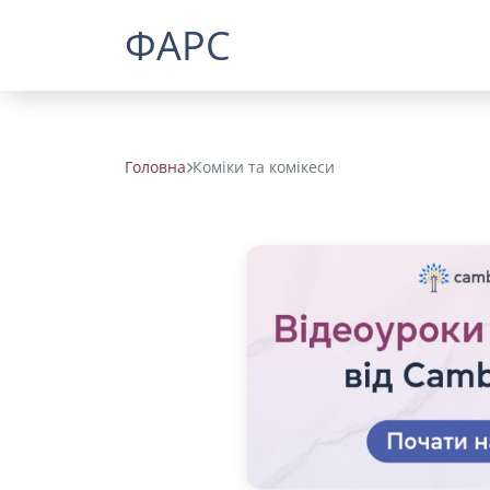
ФАРС
Головна
Коміки та комікеси