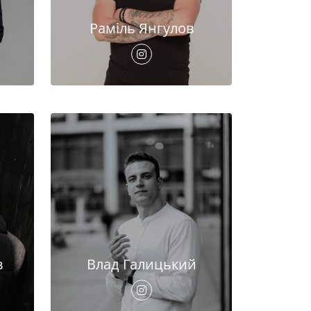
Раміль Янгулов
в
Влад Галицький