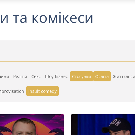
и та комікеси
мини
Релігія
Секс
Шоу бізнес
Стосунки
Освіта
Життєві си
mprovisation
Insult comedy