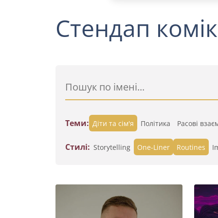
Стендап комік
Теми:
Діти та сім'я
Політика
Расові взає
Стилі:
Storytelling
One-Liner
Routines
I