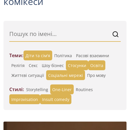
комікеси
Теми:
Діти та сім'я
Політика
Расові взаємини
Релігія
Секс
Шоу бізнес
Стосунки
Освіта
Життєві ситуації
Cоціальні мережі
Про мову
Стилі:
Storytelling
One-Liner
Routines
Improvisation
Insult comedy