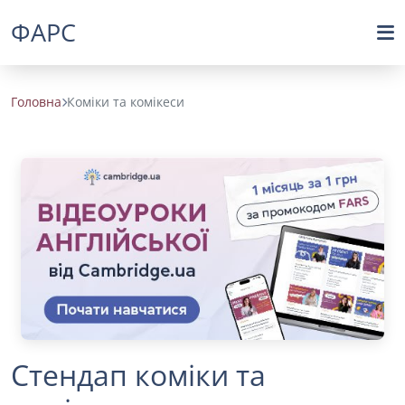
ФАРС
Головна
Коміки та комікеси
Стендап коміки та