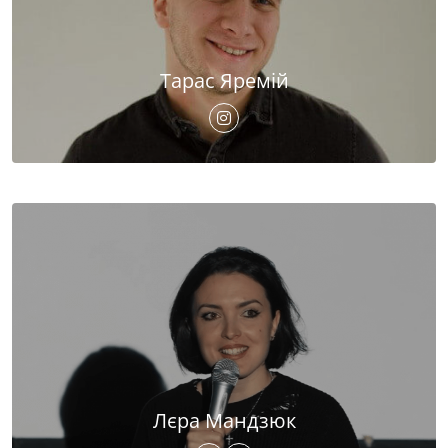
Тарас Яремій
Лєра Мандзюк