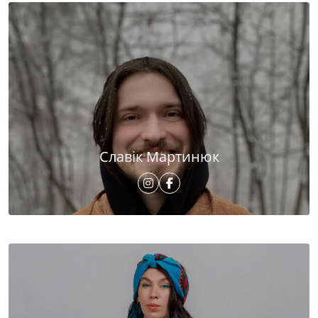
Славік Мартинюк