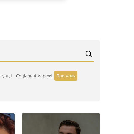
туації
Cоціальні мережі
Про мову