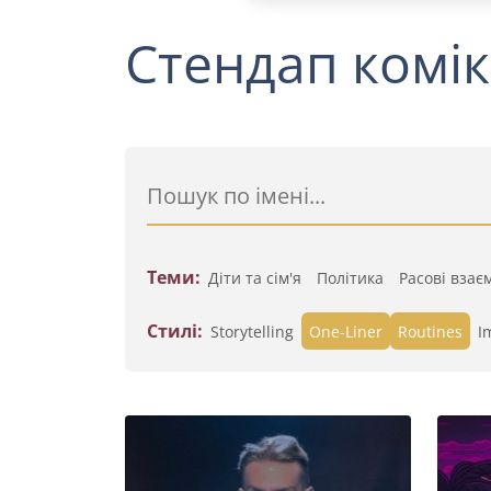
Стендап комік
Теми:
Діти та сім'я
Політика
Расові взає
Стилі:
Storytelling
One-Liner
Routines
I