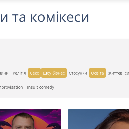
и та комікеси
мини
Релігія
Секс
Шоу бізнес
Стосунки
Освіта
Життєві си
mprovisation
Insult comedy