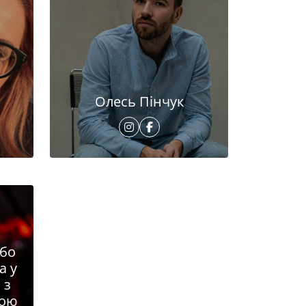
Олесь Пінчук
або
а у
 з
ною