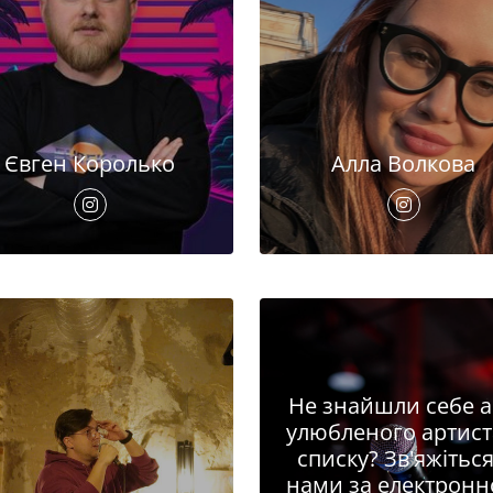
Євген Королько
Алла Волкова
Не знайшли себе 
улюбленого артист
списку? Зв'яжіться
нами за електрон