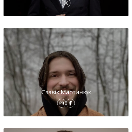
Славік Мартинюк