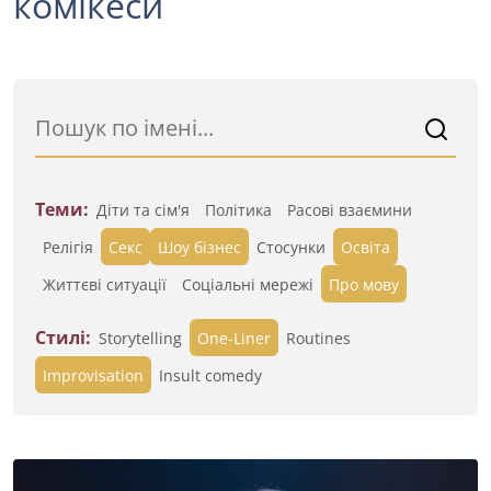
комікеси
Теми:
Діти та сім'я
Політика
Расові взаємини
Релігія
Секс
Шоу бізнес
Стосунки
Освіта
Життєві ситуації
Cоціальні мережі
Про мову
Стилі:
Storytelling
One-Liner
Routines
Improvisation
Insult comedy