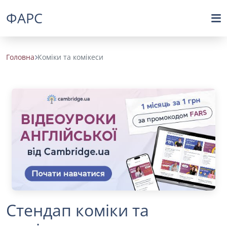
ФАРС
Головна
Коміки та комікеси
Стендап коміки та