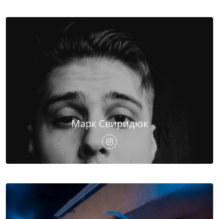
Марк Свиридюк