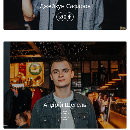
Джейхун Сафаров
Андрій Щегель