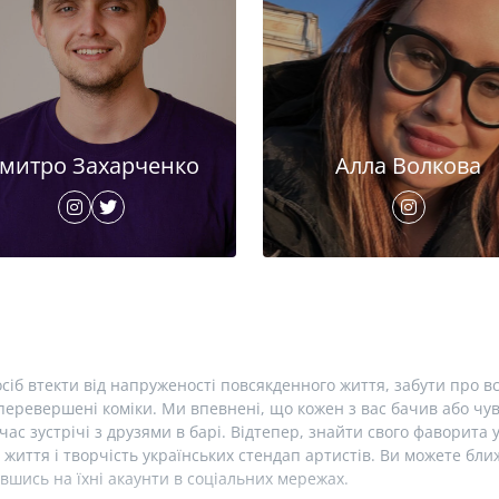
митро Захарченко
Алла Волкова
сіб втекти від напруженості повсякденного життя, забути про вс
еревершені коміки. Ми впевнені, що кожен з вас бачив або чув 
час зустрічі з друзями в барі. Відтепер, знайти свого фаворита 
 життя і творчість українських стендап артистів. Ви можете б
вшись на їхні акаунти в соціальних мережах.