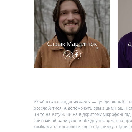
Славік Мартинюк
Д
Українська стендап-комедія — це ідеальний спо
розслабитися. А допоможуть вам з цим наші неп
чи то на Ютубі, чи на відкритому мікрофоні під 
сайті ми зібрали усю необхідну інформацію про
коміками та висловити свою підтримку, підписа