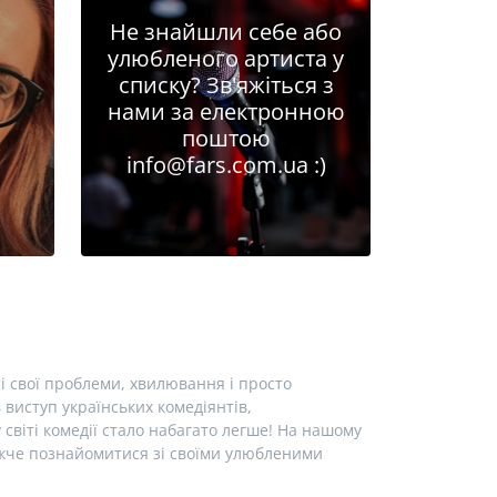
Не знайшли себе або
улюбленого артиста у
списку? Зв'яжіться з
нами за електронною
поштою
info@fars.com.ua
:)
і свої проблеми, хвилювання і просто
виступ українських комедіянтів,
у світі комедії стало набагато легше! На нашому
лижче познайомитися зі своїми улюбленими