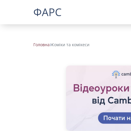
ФАРС
Головна
Коміки та комікеси