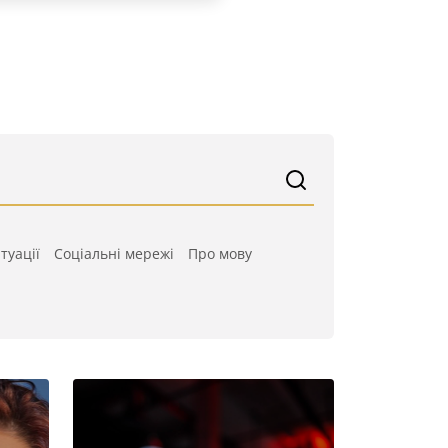
туації
Cоціальні мережі
Про мову