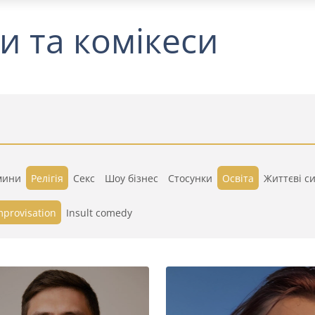
и та комікеси
мини
Релігія
Секс
Шоу бізнес
Стосунки
Освіта
Життєві си
mprovisation
Insult comedy