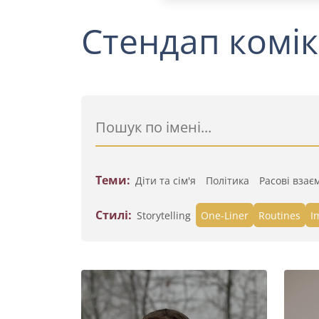
Стендап комік
Теми:
Діти та сім'я
Політика
Расові взає
Стилі:
Storytelling
One-Liner
Routines
I