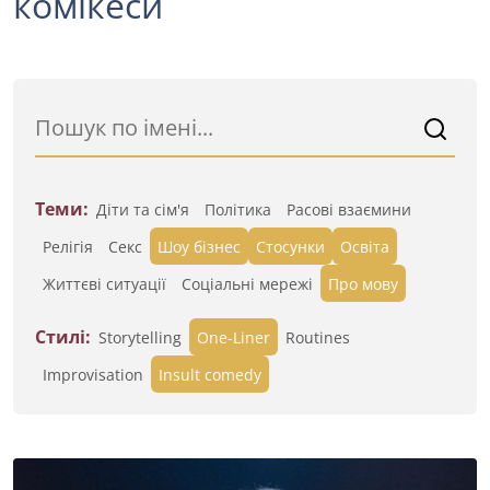
комікеси
Теми:
Діти та сім'я
Політика
Расові взаємини
Релігія
Секс
Шоу бізнес
Стосунки
Освіта
Життєві ситуації
Cоціальні мережі
Про мову
Стилі:
Storytelling
One-Liner
Routines
Improvisation
Insult comedy