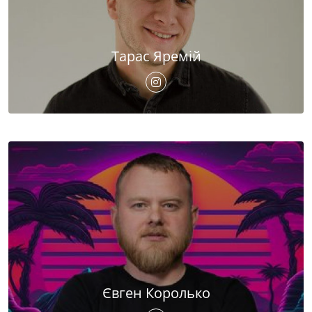
Тарас Яремій
Євген Королько