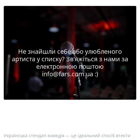
Не знайшли себе або улюбленого
артиста у списку? Зв'яжіться з нами за
електронною поштою
info@fars.com.ua
:)
Українська стендап-комедія — це ідеальний спосіб втекти