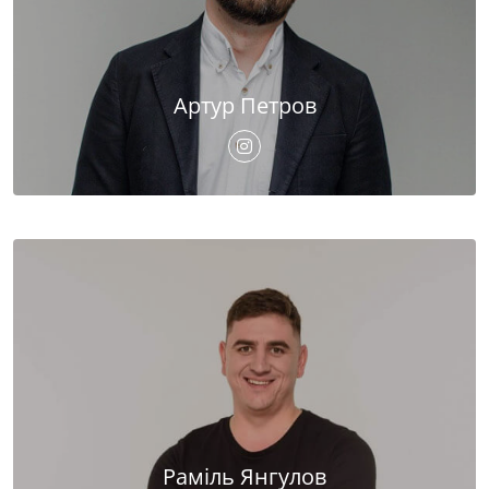
Артур Петров
Раміль Янгулов