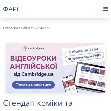
ФАРС
Головна
Коміки та комікеси
Стендап коміки та