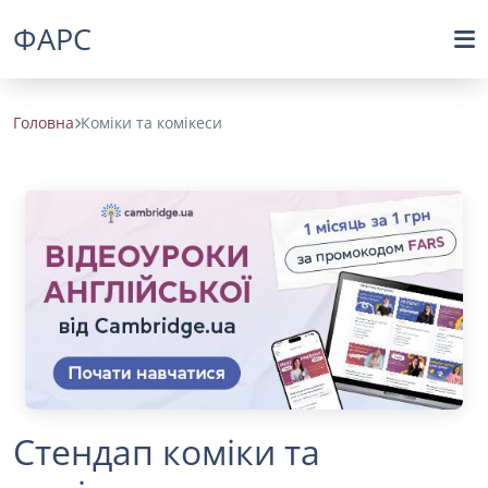
ФАРС
Головна
Коміки та комікеси
Стендап коміки та