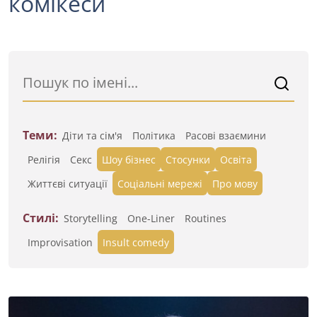
комікеси
Теми:
Діти та сім'я
Політика
Расові взаємини
Релігія
Секс
Шоу бізнес
Стосунки
Освіта
Життєві ситуації
Cоціальні мережі
Про мову
Стилі:
Storytelling
One-Liner
Routines
Improvisation
Insult comedy