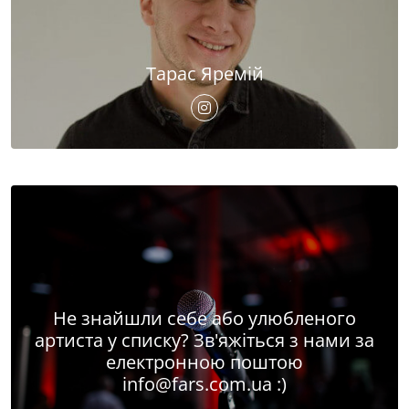
Тарас Яремій
Не знайшли себе або улюбленого
артиста у списку? Зв'яжіться з нами за
електронною поштою
info@fars.com.ua
:)