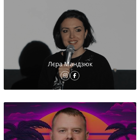
Лєра Мандзюк