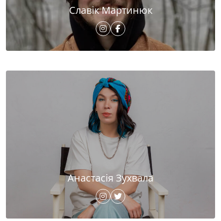
Славік Мартинюк
Анастасія Зухвала