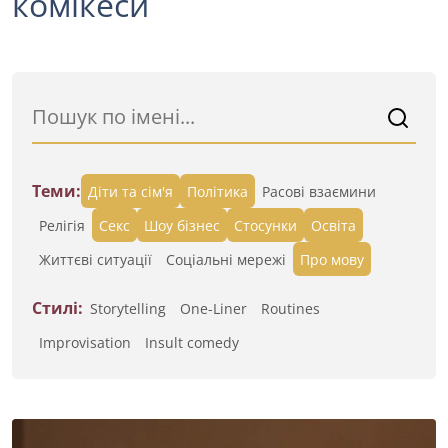
комікеси
Теми:
Діти та сім'я
Політика
Расові взаємини
Релігія
Секс
Шоу бізнес
Стосунки
Освіта
Життєві ситуації
Cоціальні мережі
Про мову
Стилі:
Storytelling
One-Liner
Routines
Improvisation
Insult comedy