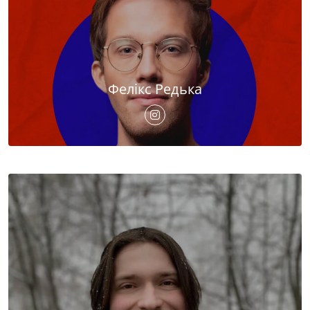
Фелікс Редька