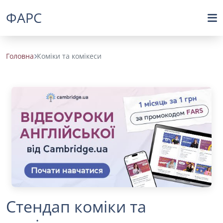
ФАРС
Головна
Коміки та комікеси
Стендап коміки та