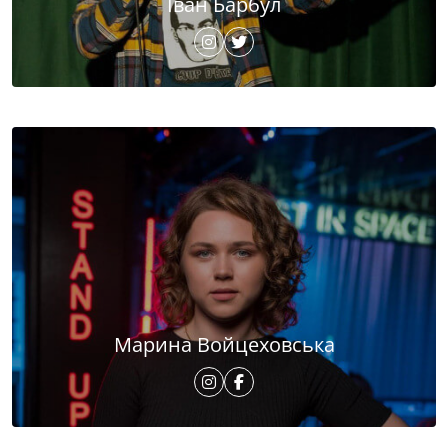
Іван Барбул
Марина Войцеховська