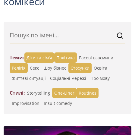
комікеси
Теми:
Діти та сім'я
Політика
Расові взаємини
Релігія
Секс
Шоу бізнес
Стосунки
Освіта
Життєві ситуації
Cоціальні мережі
Про мову
Стилі:
Storytelling
One-Liner
Routines
Improvisation
Insult comedy