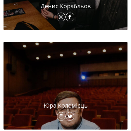
Денис Корабльов
Юра Коломієць