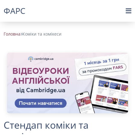
ФАРС
Головна
Коміки та комікеси
Стендап коміки та