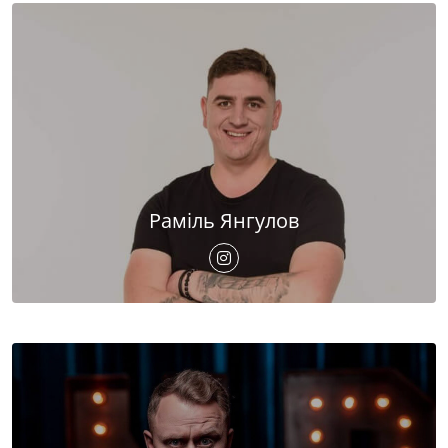
Раміль Янгулов