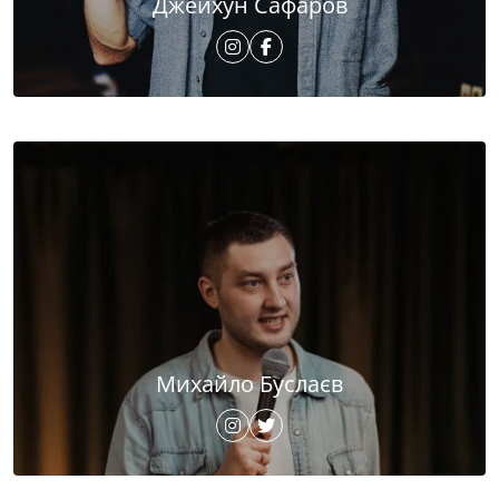
Джейхун Сафаров
Михайло Буслаєв