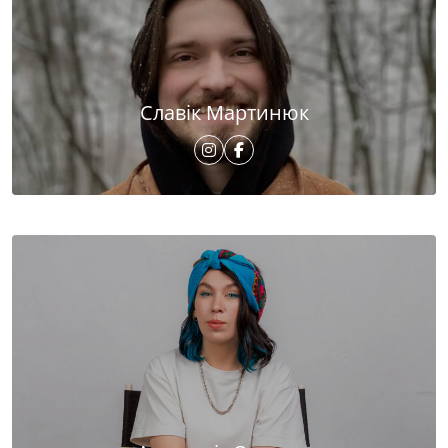
Славік Мартинюк