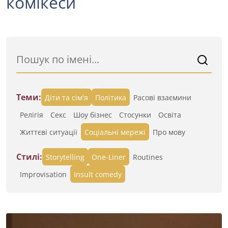
комікеси
Теми:
Діти та сім'я
Політика
Расові взаємини
Релігія
Секс
Шоу бізнес
Стосунки
Освіта
Життєві ситуації
Cоціальні мережі
Про мову
Стилі:
Storytelling
One-Liner
Routines
Improvisation
Insult comedy