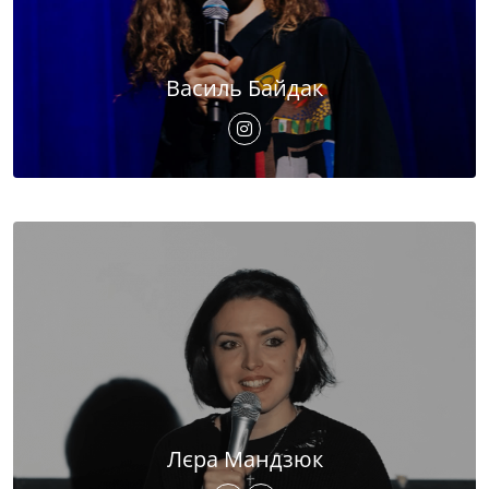
Василь Байдак
Лєра Мандзюк