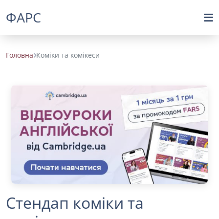
ФАРС
Головна
Коміки та комікеси
Стендап коміки та