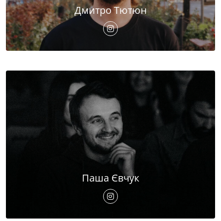
Дмитро Тютюн
Паша Євчук