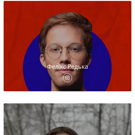
Фелікс Редька