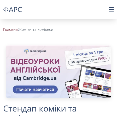
ФАРС
Головна
Коміки та комікеси
Стендап коміки та