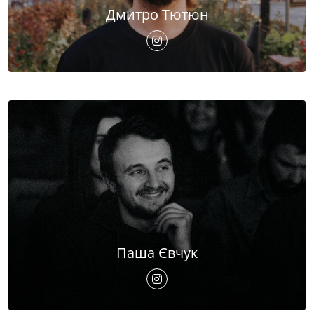
Дмитро Тютюн
Паша Євчук