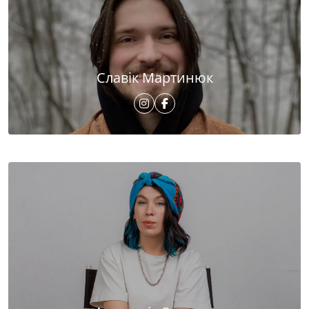
Славік Мартинюк