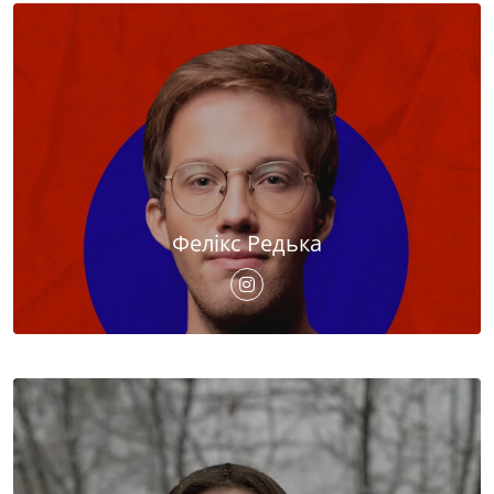
Фелікс Редька