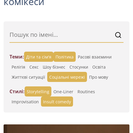
комікеси
Теми:
Діти та сім'я
Політика
Расові взаємини
Релігія
Секс
Шоу бізнес
Стосунки
Освіта
Життєві ситуації
Cоціальні мережі
Про мову
Стилі:
Storytelling
One-Liner
Routines
Improvisation
Insult comedy