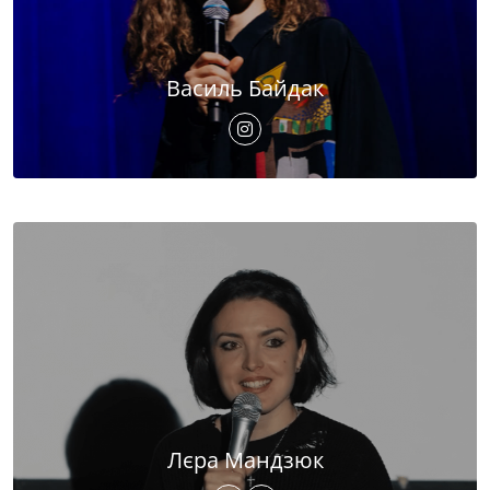
Василь Байдак
Лєра Мандзюк