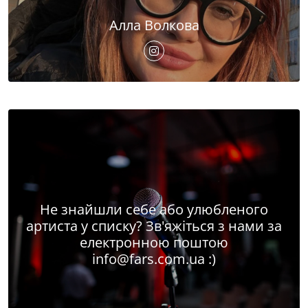
Алла Волкова
Не знайшли себе або улюбленого
артиста у списку? Зв'яжіться з нами за
електронною поштою
info@fars.com.ua
:)