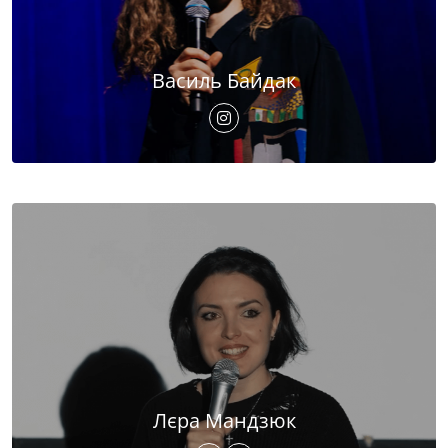
Василь Байдак
Лєра Мандзюк