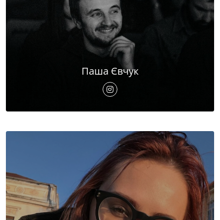
Паша Євчук