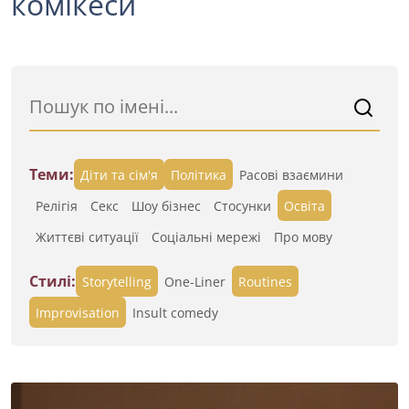
комікеси
Теми:
Діти та сім'я
Політика
Расові взаємини
Релігія
Секс
Шоу бізнес
Стосунки
Освіта
Життєві ситуації
Cоціальні мережі
Про мову
Стилі:
Storytelling
One-Liner
Routines
Improvisation
Insult comedy