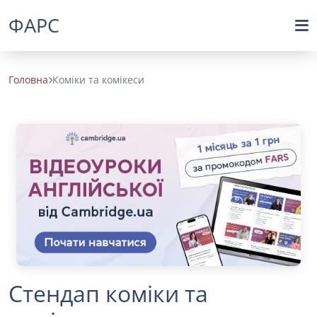
ФАРС
Головна
Коміки та комікеси
Стендап коміки та