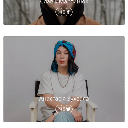
Славік Мартинюк
Анастасія Зухвала