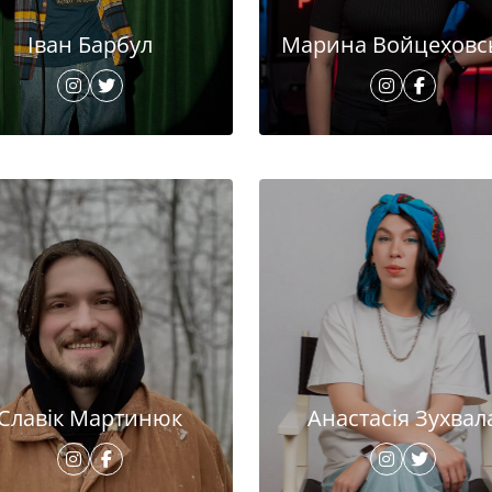
Іван Барбул
Марина Войцеховс
Славік Мартинюк
Анастасія Зухвал