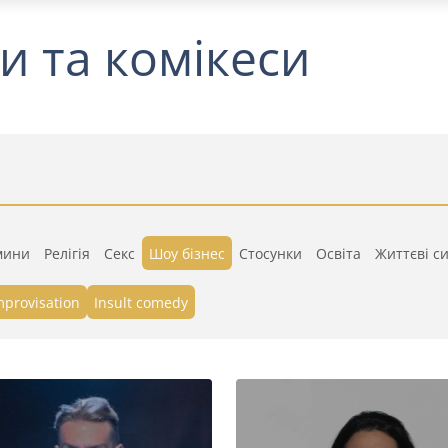
и та комікеси
мини
Релігія
Секс
Шоу бізнес
Стосунки
Освіта
Життєві си
mprovisation
Insult comedy