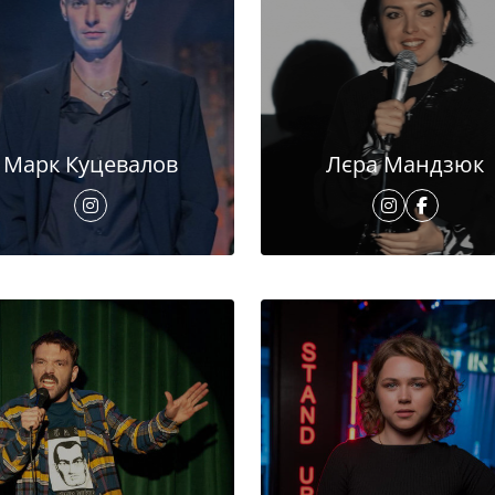
Марк Куцевалов
Лєра Мандзюк