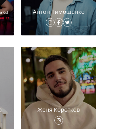
ька
Антон Тимошенко
а
Женя Коротков