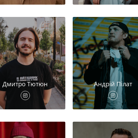
Дмитро Тютюн
Андрій Пілат