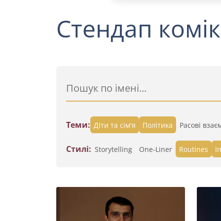
Стендап комік
Теми:
Діти та сім'я
Політика
Расові взає
Стилі:
Storytelling
One-Liner
Routines
I