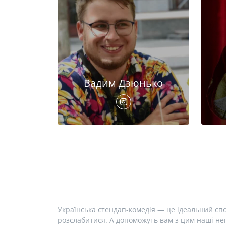
Вадим Дзюнько
Українська стендап-комедія — це ідеальний спо
розслабитися. А допоможуть вам з цим наші неп