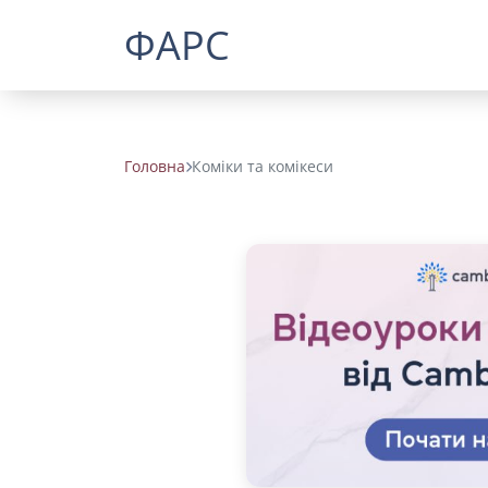
ФАРС
Головна
Коміки та комікеси