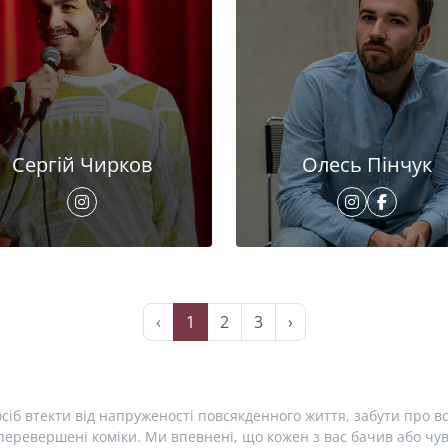
Сергій Чирков
Олесь Пінчук
‹
1
2
3
›
сіб втекти від напруженості повсякденного життя, забути про вс
еревершені коміки. Ми впевнені, що кожен з вас бачив або чув 