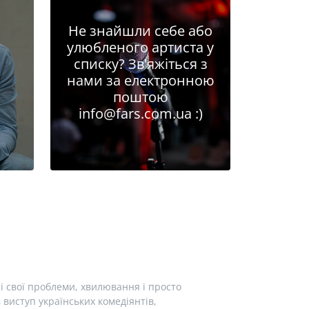
Не знайшли себе або
улюбленого артиста у
списку? Зв'яжіться з
нами за електронною
поштою
info@fars.com.ua
:)
і свої проблеми, хвилювання і просто
виступ українських комедіянтів,