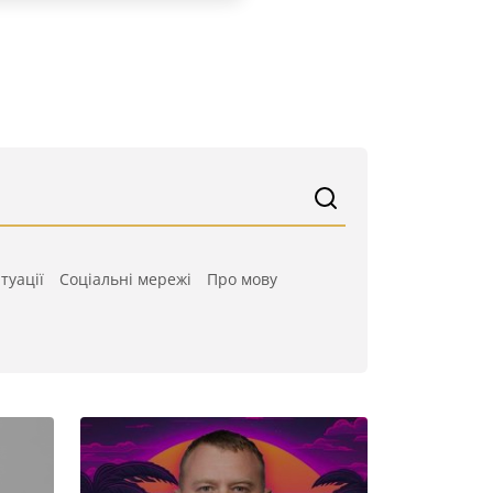
туації
Cоціальні мережі
Про мову