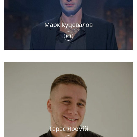
Марк Куцевалов
Тарас Яремій