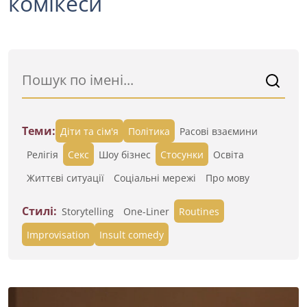
комікеси
Теми:
Діти та сім'я
Політика
Расові взаємини
Релігія
Секс
Шоу бізнес
Стосунки
Освіта
Життєві ситуації
Cоціальні мережі
Про мову
Стилі:
Storytelling
One-Liner
Routines
Improvisation
Insult comedy