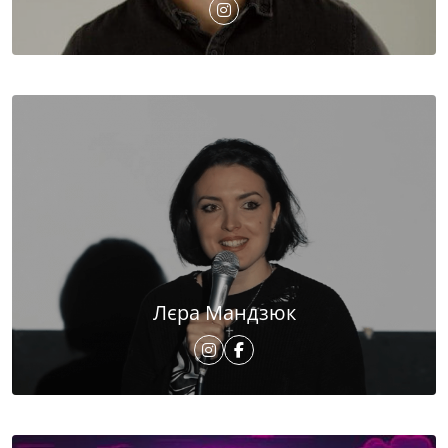
Лєра Мандзюк