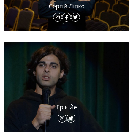
Сергій Ліпко
Ерік Йе