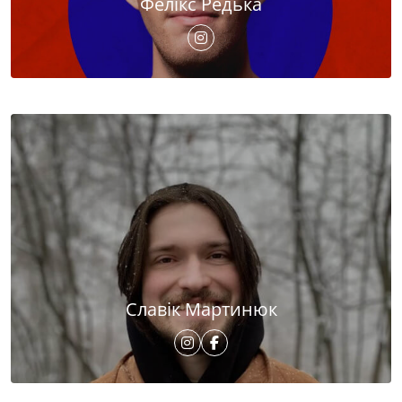
Фелікс Редька
Славік Мартинюк