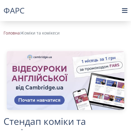
ФАРС
Головна
Коміки та комікеси
Стендап коміки та