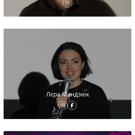
Лєра Мандзюк