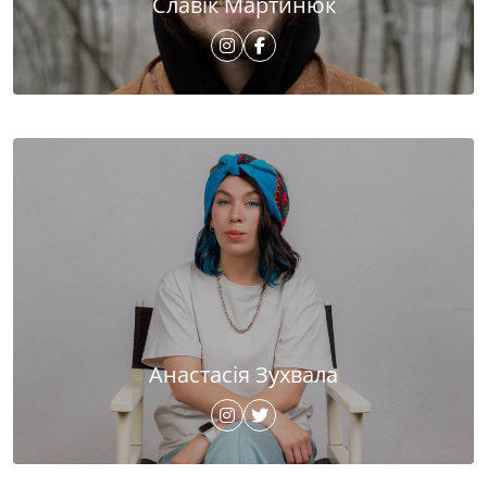
Славік Мартинюк
Анастасія Зухвала