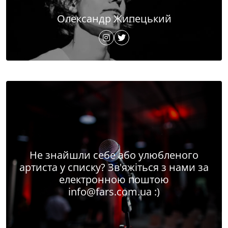
Олександр Жипецький
Не знайшли себе або улюбленого
артиста у списку? Зв'яжіться з нами за
електронною поштою
info@fars.com.ua
:)