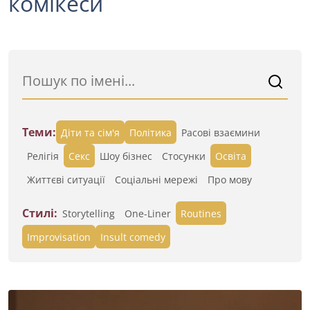
комікеси
Теми:
Діти та сім'я
Політика
Расові взаємини
Релігія
Секс
Шоу бізнес
Стосунки
Освіта
Життєві ситуації
Cоціальні мережі
Про мову
Стилі:
Storytelling
One-Liner
Routines
Improvisation
Insult comedy