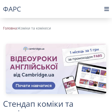
ФАРС
Головна
Коміки та комікеси
Стендап коміки та