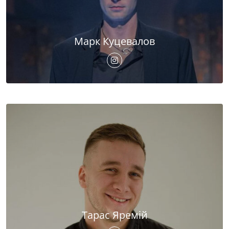
Марк Куцевалов
Тарас Яремій