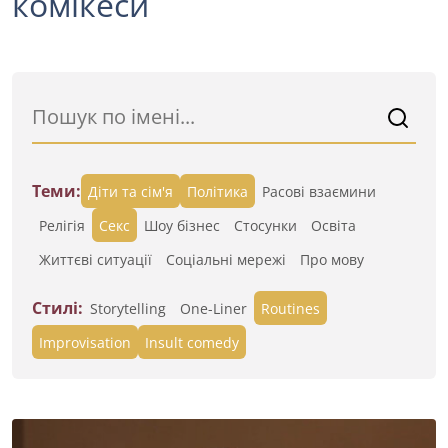
комікеси
Теми:
Діти та сім'я
Політика
Расові взаємини
Релігія
Секс
Шоу бізнес
Стосунки
Освіта
Життєві ситуації
Cоціальні мережі
Про мову
Стилі:
Storytelling
One-Liner
Routines
Improvisation
Insult comedy