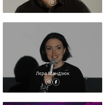
Лєра Мандзюк