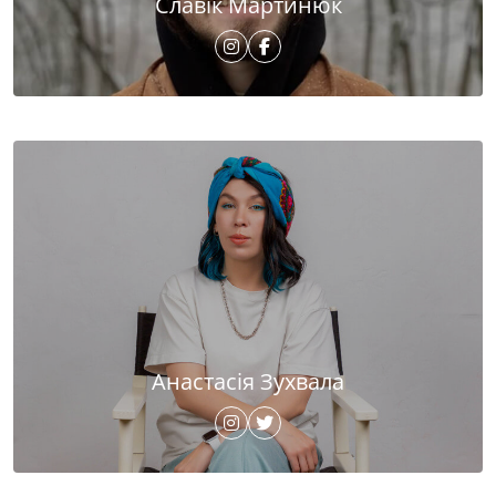
Славік Мартинюк
Анастасія Зухвала