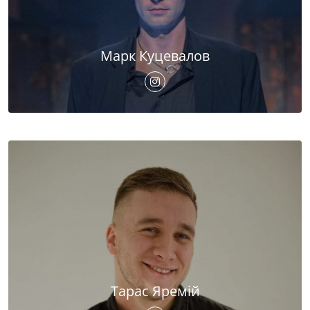
Марк Куцевалов
Тарас Яремій