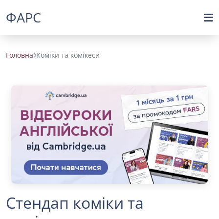
ФАРС
Головна
Коміки та комікеси
Стендап коміки та