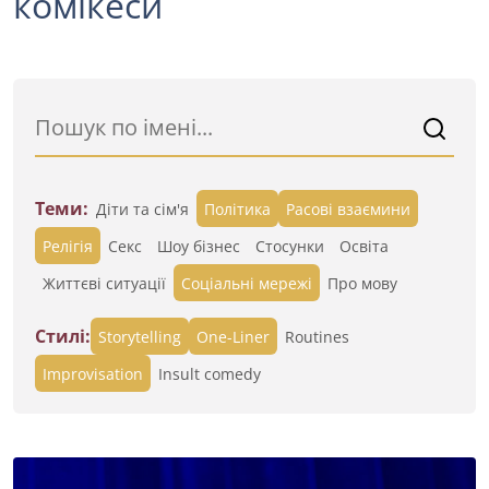
комікеси
Теми:
Діти та сім'я
Політика
Расові взаємини
Релігія
Секс
Шоу бізнес
Стосунки
Освіта
Життєві ситуації
Cоціальні мережі
Про мову
Стилі:
Storytelling
One-Liner
Routines
Improvisation
Insult comedy