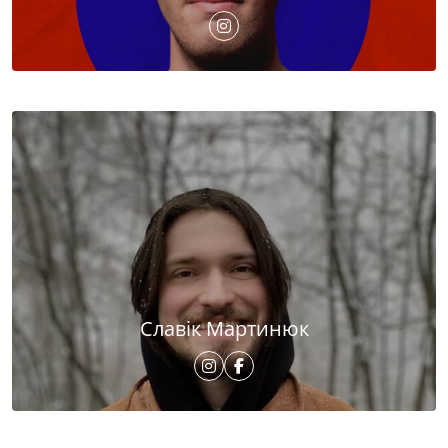
Славік Мартинюк