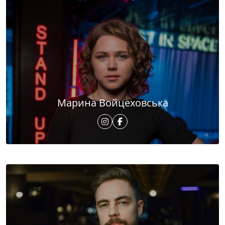
Марина Войцеховська