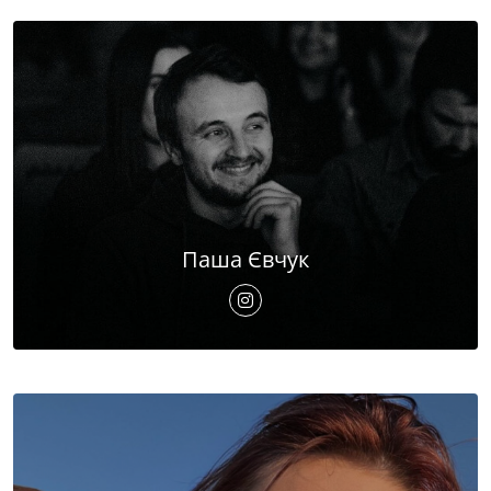
Паша Євчук