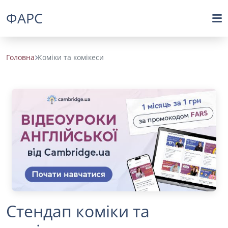
ФАРС
Головна
Коміки та комікеси
Стендап коміки та