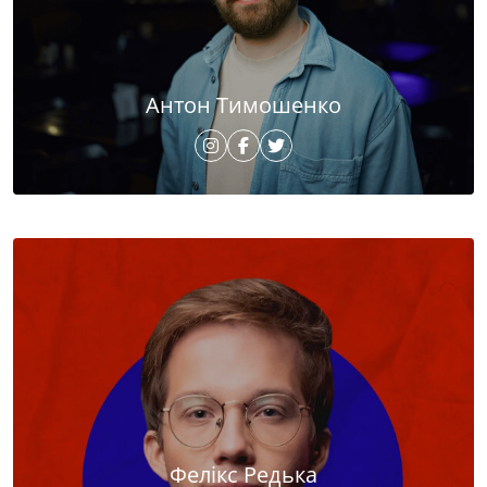
Антон Тимошенко
Фелікс Редька