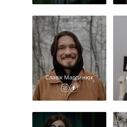
Славік Мартинюк