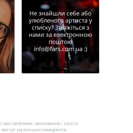
Не знайшли себе або
улюбленого артиста у
списку? Зв'яжіться з
нами за електронною
поштою
info@fars.com.ua
:)
і свої проблеми, хвилювання і просто
виступ українських комедіянтів,