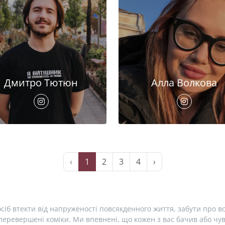
Дмитро Тютюн
Алла Волкова
‹
1
2
3
4
›
сіб втекти від напруженості повсякденного життя, забути про вс
еревершені коміки. Ми впевнені, що кожен з вас бачив або чув 