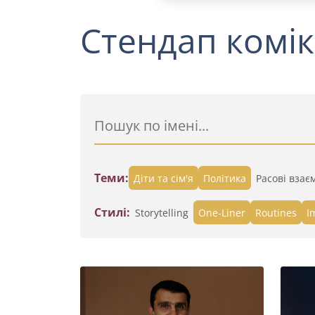
Стендап комік
Теми:
Діти та сім'я
Політика
Расові взає
Стилі:
Storytelling
One-Liner
Routines
I