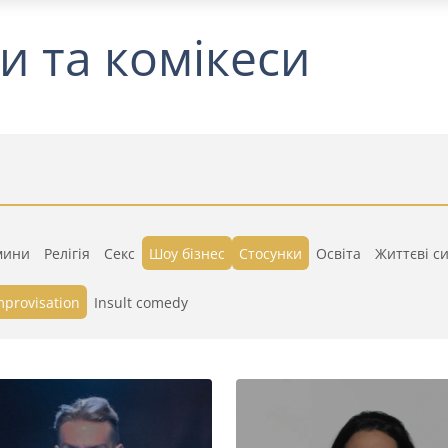
и та комікеси
мини
Релігія
Секс
Шоу бізнес
Стосунки
Освіта
Життєві си
mprovisation
Insult comedy