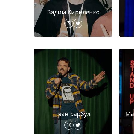
Вадим Кириленко
Іван Барбул
Ма