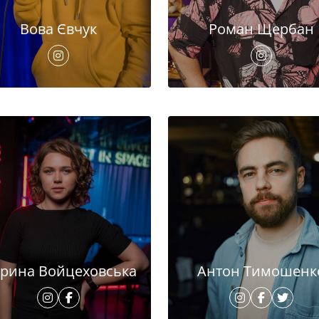
Вова Євчук
Роман Щербан
рина Войцеховська
Антон Тимошенк