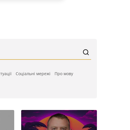
туації
Cоціальні мережі
Про мову