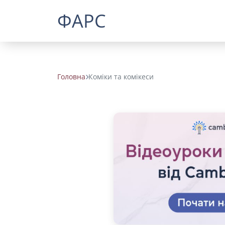
ФАРС
Головна
Коміки та комікеси