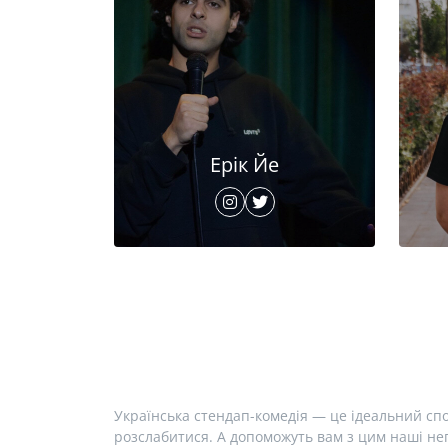
Ерік Йе
Українська стендап-комедія — це ідеальний спо
розслабитися. А допоможуть вам з цим наші неп