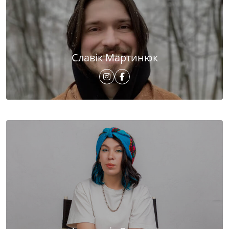
Славік Мартинюк