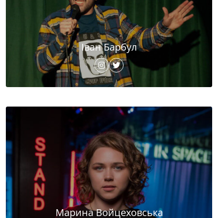
Іван Барбул
Марина Войцеховська