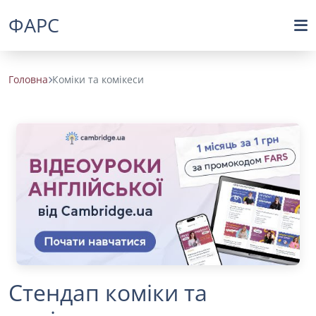
ФАРС
Головна
Коміки та комікеси
Стендап коміки та