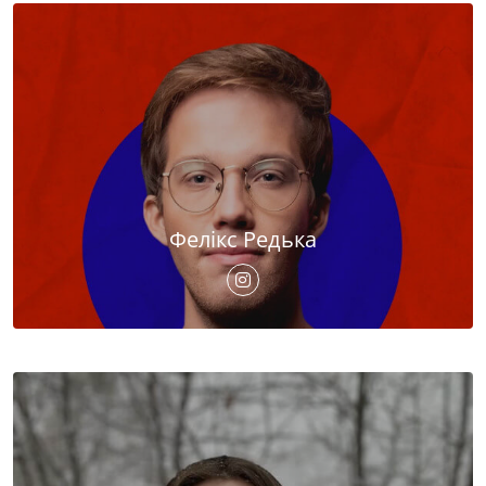
Фелікс Редька