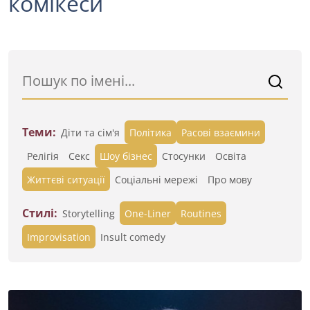
комікеси
Теми:
Діти та сім'я
Політика
Расові взаємини
Релігія
Секс
Шоу бізнес
Стосунки
Освіта
Життєві ситуації
Cоціальні мережі
Про мову
Стилі:
Storytelling
One-Liner
Routines
Improvisation
Insult comedy