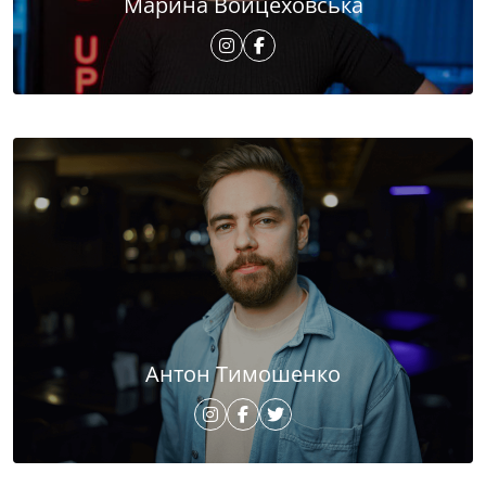
Марина Войцеховська
Антон Тимошенко