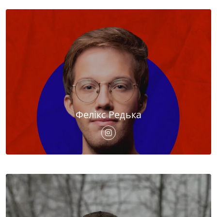
Фелікс Редька