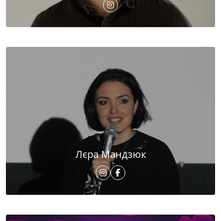
Лєра Мандзюк