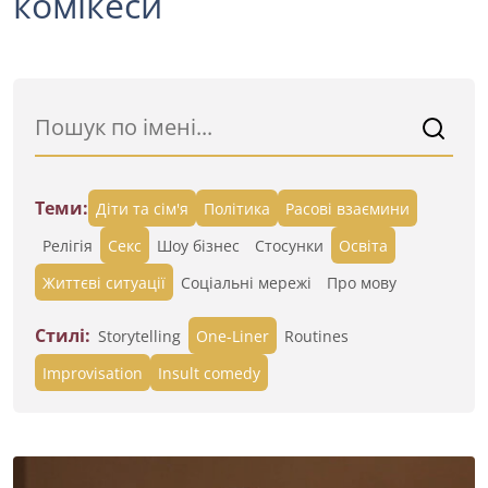
комікеси
Теми:
Діти та сім'я
Політика
Расові взаємини
Релігія
Секс
Шоу бізнес
Стосунки
Освіта
Життєві ситуації
Cоціальні мережі
Про мову
Стилі:
Storytelling
One-Liner
Routines
Improvisation
Insult comedy