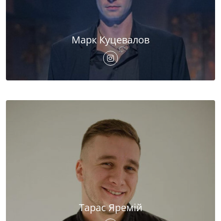
Марк Куцевалов
Тарас Яремій