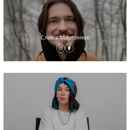
Славік Мартинюк