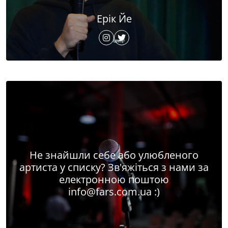
Ерік Йе
Не знайшли себе або улюбленого
артиста у списку? Зв'яжіться з нами за
електронною поштою
info@fars.com.ua
:)