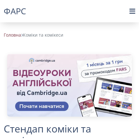
ФАРС
Головна
Коміки та комікеси
Стендап коміки та