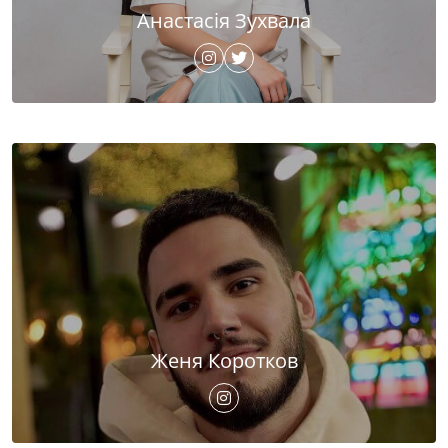
Анастасія Зухвала
Женя Коротков